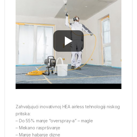
Zahvaljujući inovativnoj HEA airless tehnologiji niskog
pritiska:
– Do 55% manje “overspray-a” – magle
– Mekano raspršivanje
– Manje habanje dizne