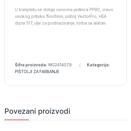
U kompletu se dobija osnovna jedinica PP90, crevo
visokog pritiska 15m/6mm, pištolj VectorPro, HEA
dizna 517, ulje za podmazivanje, torba sa alatom.
Šifra proizvoda:
WG2414079
Kategorija:
PIŠTOLJI ZA FARBANJE
Povezani proizvodi