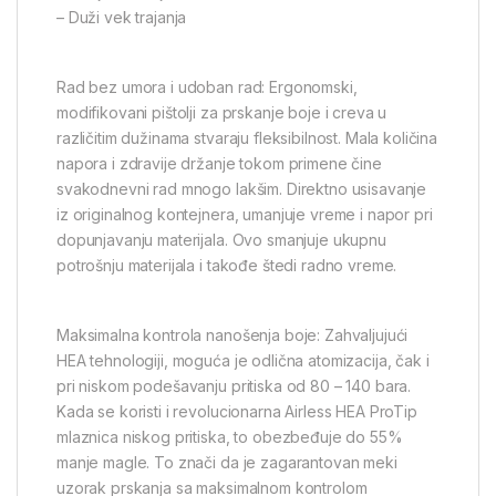
– Duži vek trajanja
Rad bez umora i udoban rad: Ergonomski,
modifikovani pištolji za prskanje boje i creva u
različitim dužinama stvaraju fleksibilnost. Mala količina
napora i zdravije držanje tokom primene čine
svakodnevni rad mnogo lakšim. Direktno usisavanje
iz originalnog kontejnera, umanjuje vreme i napor pri
dopunjavanju materijala. Ovo smanjuje ukupnu
potrošnju materijala i takođe štedi radno vreme.
Maksimalna kontrola nanošenja boje: Zahvaljujući
HEA tehnologiji, moguća je odlična atomizacija, čak i
pri niskom podešavanju pritiska od 80 – 140 bara.
Kada se koristi i revolucionarna Airless HEA ProTip
mlaznica niskog pritiska, to obezbeđuje do 55%
manje magle. To znači da je zagarantovan meki
uzorak prskanja sa maksimalnom kontrolom