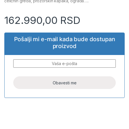
čeličnih greda, prozorskih kapaka, ograda…..
162.990,00
RSD
Pošalji mi e-mail kada bude dostupan
proizvod