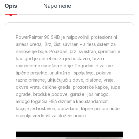
Opis
Napomene
PowerPainter 90 SKID je najpovoljniji profesionalni
airless urеđaj. Brz, čist, savršen – airless sistem za
nanošenje boje. Pouzdan, brz, svestran, spreman je
kad god je potrebno za jednostavno, brzo i
ravnomerno nanošenje boje. Pogodan je za sve
tipične projekte, unutrašnje i spoljašnje, pokriva
razne primene, uključujući zidove, plafone, vrata,
okvire vrata, čelične grede, prozorske kapke, šupe,
ograde, brodske podove, garaže i još mnogo,
mnogo toga! Sa HEA diznama kao standardom,
krajnje jednostavne, pouzdane, klipne pumpe nude
najbolju vrednost za uloženi novac.