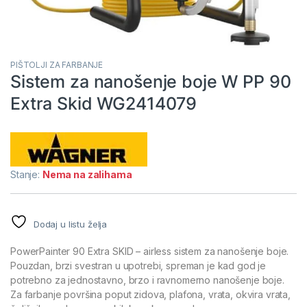
PIŠTOLJI ZA FARBANJE
Sistem za nanošenje boje W PP 90
Extra Skid WG2414079
Stanje:
Nema na zalihama
Dodaj u listu želja
PowerPainter 90 Extra SKID – airless sistem za nanošenje boje.
Pouzdan, brzi svestran u upotrebi, spreman je kad god je
potrebno za jednostavno, brzo i ravnomerno nanošenje boje.
Za farbanje površina poput zidova, plafona, vrata, okvira vrata,