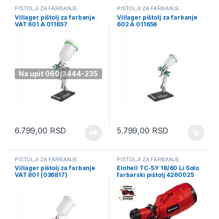
PIŠTOLJI ZA FARBANJE
PIŠTOLJI ZA FARBANJE
Villager pištolj za farbanje
Villager pištolj za farbanje
VAT 601 A 011657
602 A 011656
Na upit 060/3444-235
6.799,00
RSD
5.799,00
RSD
PIŠTOLJI ZA FARBANJE
PIŠTOLJI ZA FARBANJE
Villager pištolj za farbanje
Einhell TC-SY 18/60 Li Solo
VAT 801 (036817)
farbarski pištolj 4260025