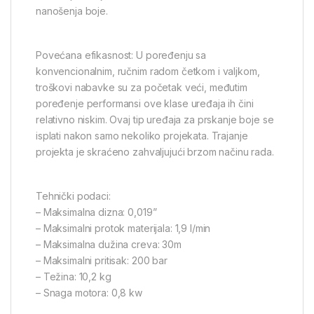
nanošenja boje.
Povećana efikasnost: U poređenju sa
konvencionalnim, ručnim radom četkom i valjkom,
troškovi nabavke su za početak veći, međutim
poređenje performansi ove klase uređaja ih čini
relativno niskim. Ovaj tip uređaja za prskanje boje se
isplati nakon samo nekoliko projekata. Trajanje
projekta je skraćeno zahvaljujući brzom načinu rada.
Tehnički podaci:
– Maksimalna dizna: 0,019”
– Maksimalni protok materijala: 1,9 l/min
– Maksimalna dužina creva: 30m
– Maksimalni pritisak: 200 bar
– Težina: 10,2 kg
– Snaga motora: 0,8 kw