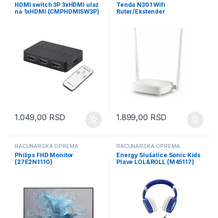
HDMI switch 3P 3xHDMI ulaz
Tenda N301 Wifi
na 1xHDMI (CMPHDMISW3P)
Ruter/Ekstender
(TENDAN301)
1.049,00
RSD
1.899,00
RSD
RAČUNARSKA OPREMA
RAČUNARSKA OPREMA
Philips FHD Monitor
Energy Slušalice Sonic Kids
(27E2N1110)
Plave LOL&ROLL (M45117)