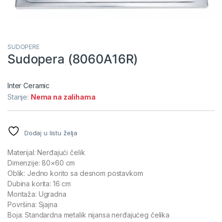
SUDOPERE
Sudopera (8060A16R)
Inter Ceramic
Stanje:
Nema na zalihama
Dodaj u listu želja
Materijal: Nerđajući čelik
Dimenzije: 80×60 cm
Oblik: Jedno korito sa desnom postavkom
Dubina korita: 16 cm
Montaža: Ugradna
Površina: Sjajna
Boja: Standardna metalik nijansa nerđajućeg čelika