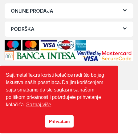
ONLINE PRODAJA
PODRŠKA
Sajt metalflex.rs koristi kolačiće radi što boljeg
iskustva naših posetilaca. Daljim korišćenjem
sajta smatramo da ste saglasni sa našom
politikom privatnosti i potvrđujete prihvatanje
kolačića.
Saznaj više
Prihvatam
0603444235