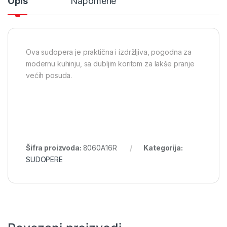
Opis
Napomene
Ova sudopera je praktična i izdržljiva, pogodna za
modernu kuhinju, sa dubljim koritom za lakše pranje
većih posuda.
Šifra proizvoda:
8060A16R
Kategorija:
SUDOPERE