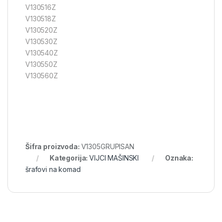
V130516Z
V130518Z
V130520Z
V130530Z
V130540Z
V130550Z
V130560Z
Šifra proizvoda:
V1305GRUPISAN
Kategorija:
VIJCI MAŠINSKI
Oznaka:
šrafovi na komad