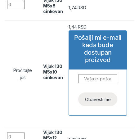
Vijak 130
Vijak 130 M5x8 cinkovan quantity
M5x8
1,74
RSD
cinkovan
1,44
RSD
Pošalji mi e-mail
kada bude
dostupan
proizvod
Vijak 130
Pročitajte
M5x10
još
cinkovan
Vijak 130
Vijak 130 M5x12 cinkovan quantity
M5x12