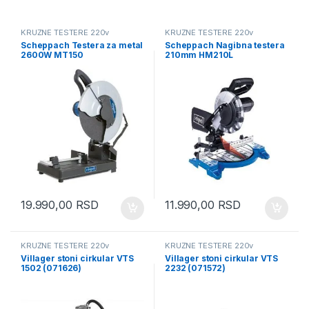
KRUŽNE TESTERE 220v
KRUŽNE TESTERE 220v
Scheppach Testera za metal
Scheppach Nagibna testera
2600W MT150
210mm HM210L
(5903703901)
(5901226901)
19.990,00
RSD
11.990,00
RSD
KRUŽNE TESTERE 220v
KRUŽNE TESTERE 220v
Villager stoni cirkular VTS
Villager stoni cirkular VTS
1502 (071626)
2232 (071572)