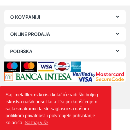
O KOMPANIJI
ONLINE PRODAJA
PODRŠKA
Sajt metalflex.rs koristi kolačiće radi što boljeg
iskustva naših posetilaca. Daljim korišćenjem
sajta smatramo da ste saglasni sa našom
politikom privatnosti i potvrđujete prihvatanje
kolačića.
Saznaj više