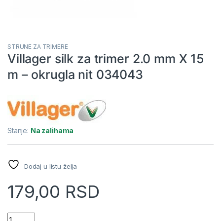
STRUNE ZA TRIMERE
Villager silk za trimer 2.0 mm X 15
m – okrugla nit 034043
Stanje:
Na zalihama
Dodaj u listu želja
179,00
RSD
Villager silk za trimer 2.0 mm X 15 m - okrugla nit 034043 quan