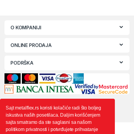
O KOMPANIJI
ONLINE PRODAJA
PODRŠKA
Sajt metalflex.rs koristi kolačiće radi što boljeg
iskustva naših posetilaca. Daljim korišćenjem
sajta smatramo da ste saglasni sa našom
politikom privatnosti i potvrđujete prihvatanje