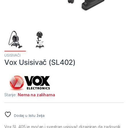
USISIVAČI
Vox Usisivač (SL402)
Stanje:
Nema na zalihama
Dodaj u listu želja
Vox SL 405 je moćan i svestran usisivač dizajniran da zadovolji