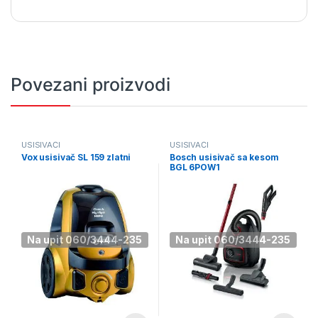
Povezani proizvodi
USISIVAČI
USISIVAČI
Vox usisivač SL 159 zlatni
Bosch usisivač sa kesom
BGL 6POW1
Na upit 060/3444-235
Na upit 060/3444-235