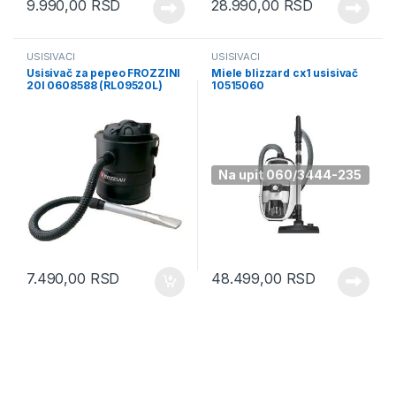
9.990,00
RSD
28.990,00
RSD
USISIVAČI
USISIVAČI
Usisivač za pepeo FROZZINI
Miele blizzard cx1 usisivač
20l 0608588 (RL09520L)
10515060
Na upit 060/3444-235
7.490,00
RSD
48.499,00
RSD