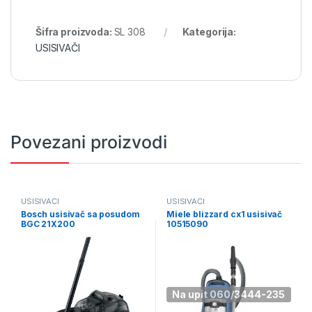
Šifra proizvoda:
SL 308
Kategorija:
USISIVAČI
Povezani proizvodi
USISIVAČI
USISIVAČI
Bosch usisivač sa posudom
Miele blizzard cx1 usisivač
BGC 21X200
10515090
Na upit 060/3444-235