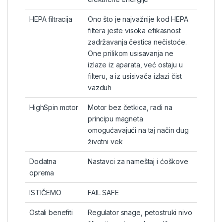
HEPA filtracija
Ono što je najvažnije kod HEPA
filtera jeste visoka efikasnost
zadržavanja čestica nečistoće.
One prilikom usisavanja ne
izlaze iz aparata, već ostaju u
filteru, a iz usisivača izlazi čist
vazduh
HighSpin motor
Motor bez četkica, radi na
principu magneta
omogućavajući na taj način dug
životni vek
Dodatna
Nastavci za nameštaj i ćoškove
oprema
ISTIČEMO
FAIL SAFE
Ostali benefiti
Regulator snage, petostruki nivo