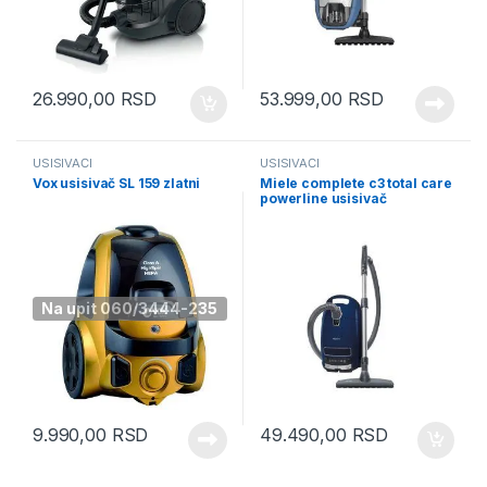
26.990,00
RSD
53.999,00
RSD
USISIVAČI
USISIVAČI
Vox usisivač SL 159 zlatni
Miele complete c3 total care
powerline usisivač
10798170
Na upit 060/3444-235
9.990,00
RSD
49.490,00
RSD