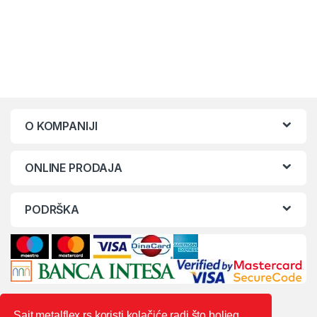
O KOMPANIJI
ONLINE PRODAJA
PODRŠKA
Sajt metalflex.rs koristi kolačiće radi što boljeg