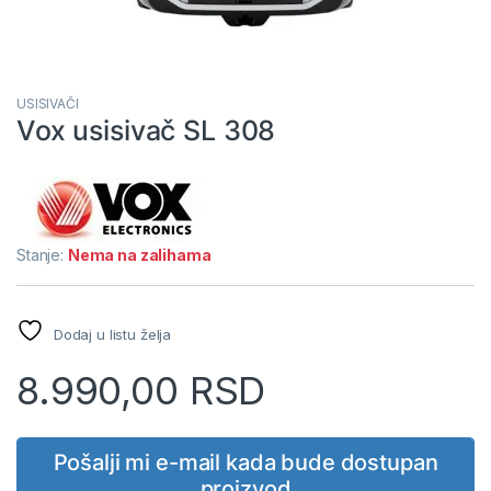
USISIVAČI
Vox usisivač SL 308
Stanje:
Nema na zalihama
Dodaj u listu želja
8.990,00
RSD
Pošalji mi e-mail kada bude dostupan
proizvod