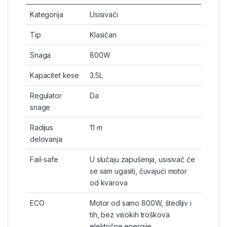
Kategorija
Usisivači
Tip
Klasičan
Snaga
800W
Kapacitet kese
3.5L
Regulator
Da
snage
Radijus
11 m
delovanja
Fail-safe
U slučaju zapušenja, usisivač će
se sam ugasiti, čuvajući motor
od kvarova
ECO
Motor od samo 800W, štedljiv i
tih, bez visokih troškova
električne energije