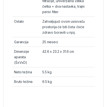
filtracije, univerzalna velika
četka + dva nastavka, trajni
perivi filter
Ostalo
Zahvaljujući ovom usisivaču
prostorija će biti čista i biće
zdravo boraviti u njoj.
Garancija
25 meseci
Dimenzije
42.6 x 23.2 x 31.6 cm
aparata
(ŠxVxD)
Neto težina
5.5 kg
Bruto težina
6.5 kg