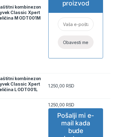
proizvod
aštitni kombinezon
yvek Classic Xpert
eličina M ODT001M
aštitni kombinezon
on Tyvek Classic Xpert veličina L ODT001L quantity
yvek Classic Xpert
1.250,00
RSD
eličina L ODT001L
1.250,00
RSD
Pošalji mi e-
mail kada
bude