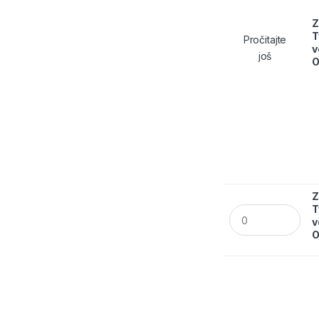
Z
T
Pročitajte
v
još
O
Z
T
Zaštitni kombinez
v
O