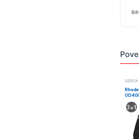
Šif
Pove
ODEĆA
Rhodes
OD40