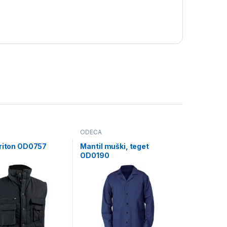
ODEĆA
Triton OD0757
Mantil muški, teget
OD0190