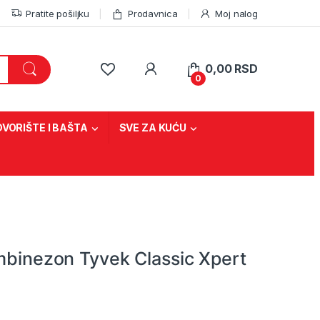
Pratite pošiljku
Prodavnica
Moj nalog
0,00
RSD
0
DVORIŠTE I BAŠTA
SVE ZA KUĆU
ombinezon Tyvek Classic Xpert