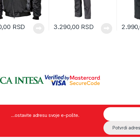
0,00
RSD
3.290,00
RSD
2.990
...ostavite adresu svoje e-pošte.