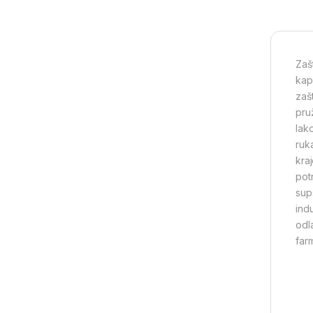
Zaš
kap
zašt
pru
lak
ruk
kra
pot
sup
indu
odl
farm