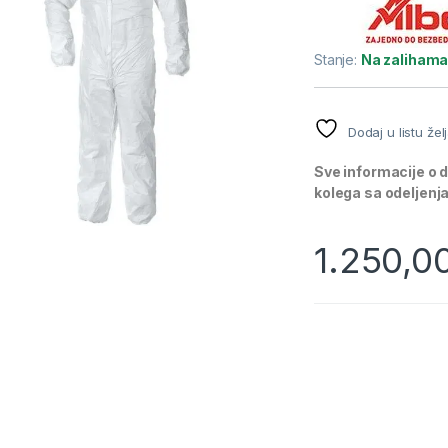
Stanje:
Na zaliham
Dodaj u listu žel
Sve informacije o 
kolega sa odeljen
1.250,0