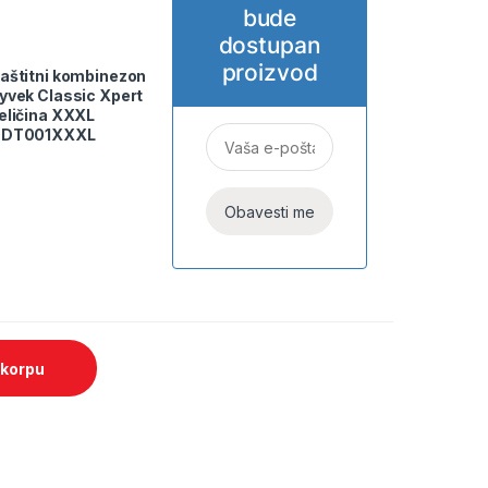
bude
dostupan
proizvod
aštitni kombinezon
yvek Classic Xpert
eličina XXXL
DT001XXXL
 korpu