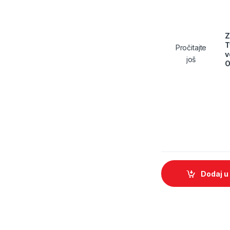
Z
T
Pročitajte
v
još
O
Dodaj u