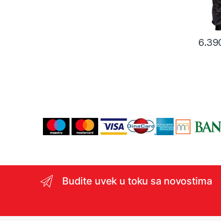
6.39
Budite uvek u toku sa novostima