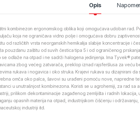
Opis
Napome
titni kombinezon ergonomskog oblika koji omogućava udoban rad. P
uljaču koja ne ograničava vidno polje i omogućava dobru zaptivenost 
itu od različitih vrsta neorganskih hemikalija slabije koncentracije i čes
ža pouzdanu zaštitu od suvih čestica tipa 5 i od ograničenog prskanj
o se odlaže na otpad i ne sadrži halogena jedinjenja. Ima Tyvek® patent
avicama zbog većeg zatvarača, preklop iznad rajsferšlusa za veću be
jevima rukava i nogavica i oko struka. Krajevi rukava su dizajnirani da
rebna omča oko palca, šavovi su urađeni pomoću nove, napredne tehno
stanci u unutrašnjost kombinezona. Koristi se u agrohemiji, za rad sa a
striji, prilikom dekontaminacije zagađenog zemljišta i radnih lokacija, 
aganju opasnih materija na otpad, industrijskom čišćenju i održavanju, 
aceutskoj industriji itd.