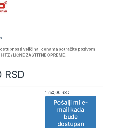
a
ja
dostupnosti veličina i cenama potražite pozivom
ja HTZ / LIČNE ZAŠTITNE OPREME.
0
RSD
1.250,00
RSD
Pošalji mi e-
mail kada
bude
dostupan