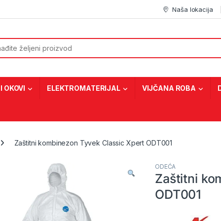
Naša lokacija
or:
I OKOVI
ELEKTROMATERIJAL
VIJČANA ROBA
Zaštitni kombinezon Tyvek Classic Xpert ODT001
ODEĆA
Zaštitni k
ODT001