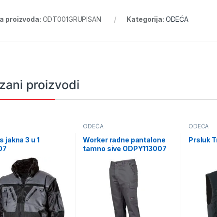
ra proizvoda:
ODT001GRUPISAN
Kategorija:
ODEĆA
zani proizvodi
ODEĆA
ODEĆA
 jakna 3 u 1
Worker radne pantalone
Prsluk 
07
tamno sive ODPY113007