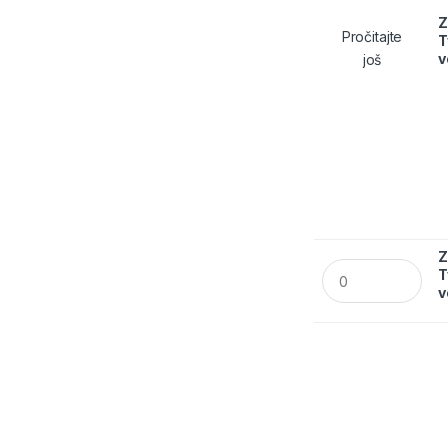
Z
Pročitajte
T
v
još
Z
Zaštitni kombinez
T
v