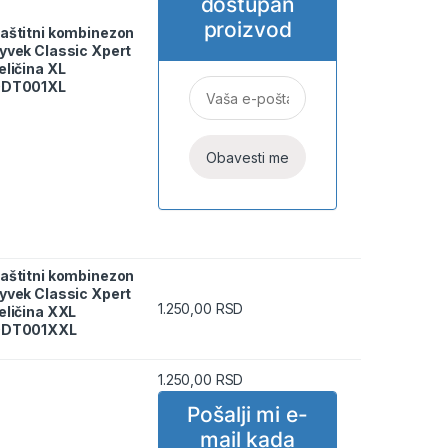
dostupan
proizvod
aštitni kombinezon
yvek Classic Xpert
eličina XL
DT001XL
aštitni kombinezon
yvek Classic Xpert
on Tyvek Classic Xpert veličina XXL ODT001XXL quantity
1.250,00
RSD
eličina XXL
DT001XXL
1.250,00
RSD
Pošalji mi e-
mail kada