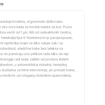
ne
oseduje trodelnu, ergonomski oblikovanu
oko ivica kada se koriste maske za lice. Pruža
tica većih od 1 μm, štiti od radioaktivnih čestica,
a hemikalija tipa 6. Kombinezon je paropropusan,
 rajsferšlus kojim se lako rukuje čak i sa
zbednost, elastične trake bez lateksa na
 se ne pomeraju uvis prilikom rada tako da nije
logije radi bolje zaštite od prodora štetnih
zbestom, u automobilskoj industriji, hemijskoj
u službama za hitne intervencije, pri preradi hrane,
u medicini i pri izlaganju biološkim opasnostima,