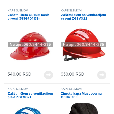
KAPE ŠLEMOVI
KAPE ŠLEMOVI
Zaštitni šlem GE1536 basic
Zaštitni šlem sa ventilacijom
crveni (589970113B)
crveni ZGEVO22
Na upit 060/3444-235
Na upit 060/3444-235
540,00
RSD
950,00
RSD
KAPE ŠLEMOVI
KAPE ŠLEMOVI
Zaštitni šlem sa ventilacijom
Zimska kapa Mascot crna
plavi ZGEVO21
OD845703L