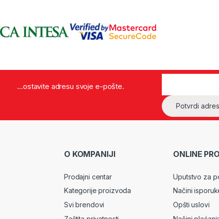
...ostavite adresu svoje e-pošte.
O KOMPANIJI
ONLINE PR
Prodajni centar
Uputstvo za p
Kategorije proizvoda
Načini isporuk
Svi brendovi
Opšti uslovi
Zaštita privatnosti
Načini plaćanj