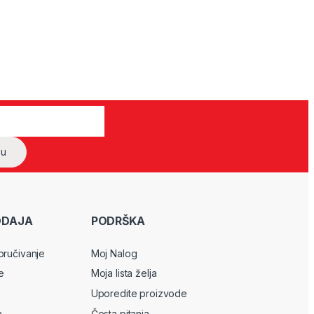
ODAJA
PODRŠKA
oručivanje
Moj Nalog
e
Moja lista želja
Uporedite proizvode
a
Česta pitanja