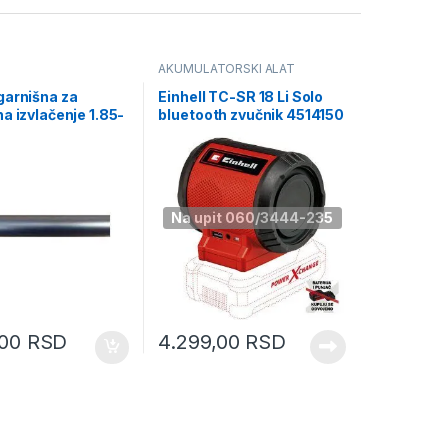
AKUMULATORSKI ALAT
garnišna za
Einhell TC-SR 18 Li Solo
a izvlačenje 1.85-
bluetooth zvučnik 4514150
17/20 mat sivi
)
Na upit 060/3444-235
,00
RSD
4.299,00
RSD