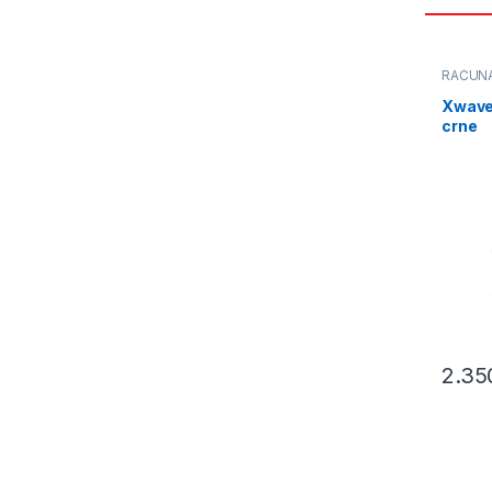
RAČUN
Xwave
crne
2.35