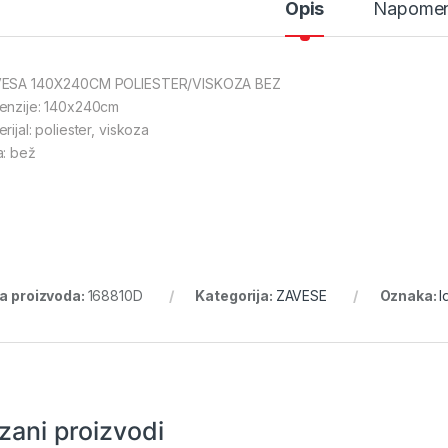
Opis
Napome
ESA 140X240CM POLIESTER/VISKOZA BEZ
enzije: 140x240cm
rijal: poliester, viskoza
a: bež
ra proizvoda:
168810D
Kategorija:
ZAVESE
Oznaka:
I
zani proizvodi