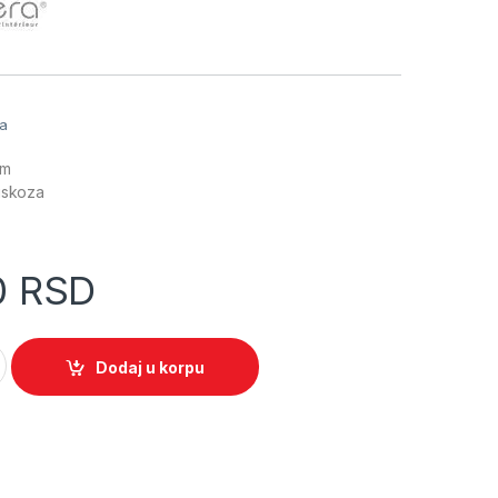
a
ja
cm
viskoza
0
RSD
 bež 168810D quantity
Dodaj u korpu