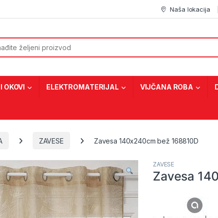
Naša lokacija
or:
I OKOVI
ELEKTROMATERIJAL
VIJČANA ROBA
A
ZAVESE
Zavesa 140x240cm bež 168810D
ZAVESE
Zavesa 14