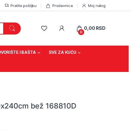
Pratite pošiljku
Prodavnica
Moj nalog
0,00
RSD
0
DVORIŠTE I BAŠTA
SVE ZA KUĆU
0x240cm bež 168810D