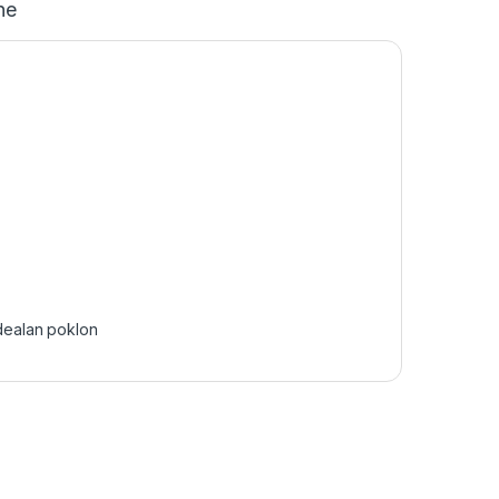
ne
dealan poklon