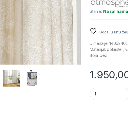
Stanje:
Na zaliham
Dodaj u listu žel
Dimenzije: 140x240
Materijal: poliester, 
Boja: bež
1.950,0
Zavesa 140x240cm