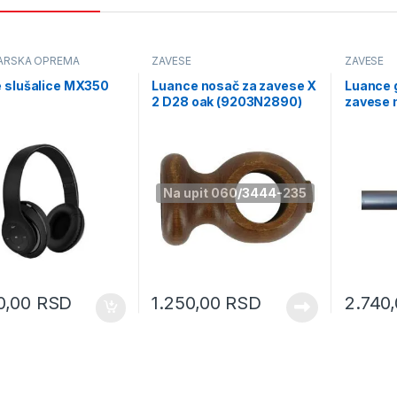
ARSKA OPREMA
ZAVESE
ZAVESE
 slušalice MX350
Luance nosač za zavese X
Luance 
2 D28 oak (9203N2890)
zavese n
3.50M D
(700593
Na upit 060/3444-235
0,00
RSD
1.250,00
RSD
2.740