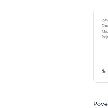
ZAV
Dim
Mate
Boj
Šif
Pove