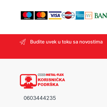
Budite uvek u toku sa novostima
0603444235