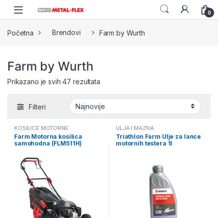
Skip to navigation
Skip to content
0
Početna
Brendovi
Farm by Wurth
Farm by Wurth
Sorted by latest
Prikazano je svih 47 rezultata
Filteri
KOSILICE MOTORNE
ULJA I MAZIVA
Farm Motorna kosilica
Triathlon Farm Ulje za lance
samohodna (FLM511H)
motornih testera 1l
(5897057001)