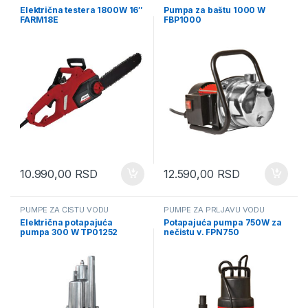
Električna testera 1800W 16″
Pumpa za baštu 1000 W
FARM18E
FBP1000
10.990,00
RSD
12.590,00
RSD
PUMPE ZA ČISTU VODU
PUMPE ZA PRLJAVU VODU
Električna potapajuća
Potapajuća pumpa 750W za
pumpa 300 W TP01252
nečistu v. FPN750