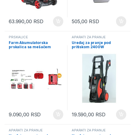
63.990,00
RSD
505,00
RSD
PRSKALICE
APARATI ZA PRANJE
Farm Akumulatorska
Uređaj za pranje pod
prskalica sa mešačem
pritiskom 2400W
(FAP12L)
(FPP2400E)
9.090,00
RSD
19.590,00
RSD
APARATI ZA PRANJE
APARATI ZA PRANJE