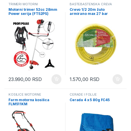
TRIMERI MOTORNI
BAŠTEBAŠTENSKA CREVA
Motorni trimer 52cc 28mm
Crevo 1/2 20m žuto
Power serija (FT52PS)
armirano max 27 bar
(T9926180C)
23.990,00
RSD
1.570,00
RSD
KOSILICE MOTORNE
CERADE I FOLIJE
Farm motorna kosilica
Cerada 4 x 5 80g FC45
FLM511KM