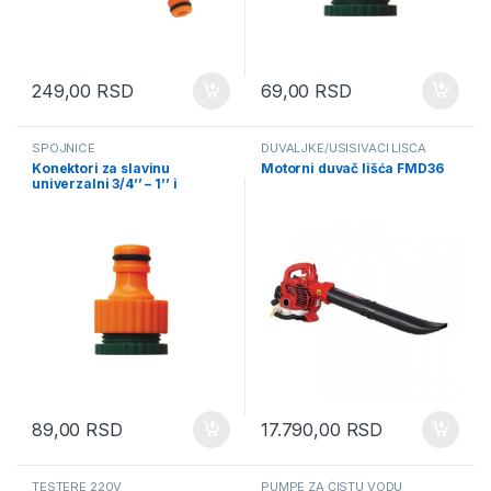
249,00
RSD
69,00
RSD
SPOJNICE
DUVALJKE/USISIVAČI LIŠĆA
Konektori za slavinu
Motorni duvač lišća FMD36
univerzalni 3/4’’ – 1’’ i
3/4”-1/2”; F89905
89,00
RSD
17.790,00
RSD
TESTERE 220V
PUMPE ZA ČISTU VODU