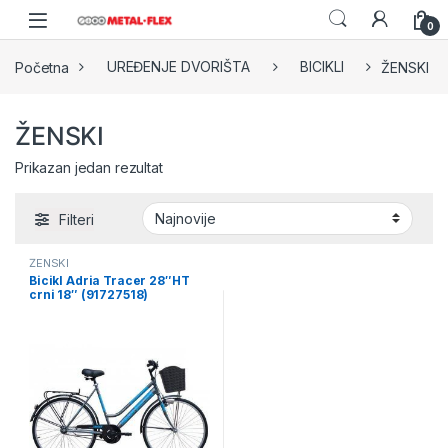
Skip to navigation
Skip to content
0
Početna
UREĐENJE DVORIŠTA
BICIKLI
ŽENSKI
ŽENSKI
Prikazan jedan rezultat
Filteri
ŽENSKI
Bicikl Adria Tracer 28″HT
crni 18″ (91727518)