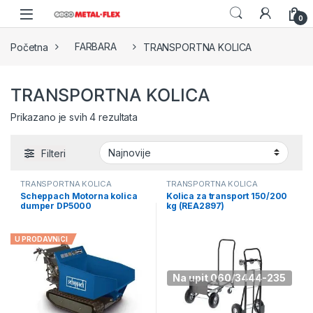
Skip to navigation
Skip to content
0
Početna
FARBARA
TRANSPORTNA KOLICA
TRANSPORTNA KOLICA
Sorted by latest
Prikazano je svih 4 rezultata
Filteri
TRANSPORTNA KOLICA
TRANSPORTNA KOLICA
Scheppach Motorna kolica
Kolica za transport 150/200
dumper DP5000
kg (REA2897)
(5908801903)
U PRODAVNICI
Na upit 060/3444-235