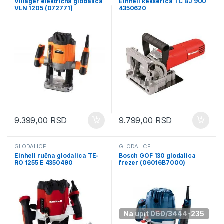
Villager električna glodalica
Einhell kekserica TC BJ 900
VLN 1205 (072771)
4350620
9.399,00
RSD
9.799,00
RSD
GLODALICE
GLODALICE
Einhell ručna glodalica TE-
Bosch GOF 130 glodalica
RO 1255 E 4350490
frezer (06016B7000)
Na upit 060/3444-235