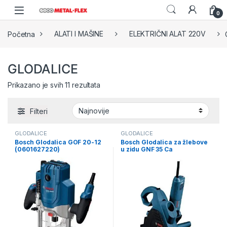
Skip to navigation
Skip to content
0
Početna
ALATI I MAŠINE
ELEKTRIČNI ALAT 220V
GLODALICE
Sorted by latest
Prikazano je svih 11 rezultata
Filteri
GLODALICE
GLODALICE
Bosch Glodalica GOF 20-12
Bosch Glodalica za žlebove
(0601627220)
u zidu GNF 35 Ca
(0601621708)