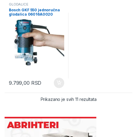
GLODALICE
Bosch GKF 550 jednoručna
glodalica 06016A0020
9.799,00
RSD
Sorted by latest
Prikazano je svih 11 rezultata