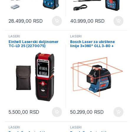
28.499,00
RSD
40.999,00
RSD
LASERI
LASERI
Einhell Laserski daljinomer
Bosch Laser za ukrštene
TC-LD 25 (2270075)
linije 3×360° GLL 3-80 +
kofer (0601063S00)
5.500,00
RSD
50.299,00
RSD
LASERI
LASERI