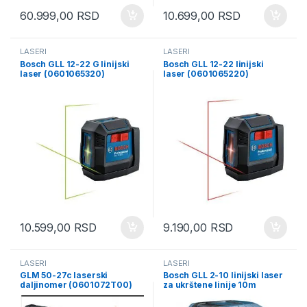
60.999,00
RSD
10.699,00
RSD
LASERI
LASERI
Bosch GLL 12-22 G linijski
Bosch GLL 12-22 linijski
laser (0601065320)
laser (0601065220)
10.599,00
RSD
9.190,00
RSD
LASERI
LASERI
GLM 50-27c laserski
Bosch GLL 2-10 linijski laser
daljinomer (0601072T00)
za ukrštene linije 10m
0601063L00