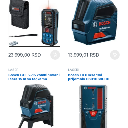
23.999,00
RSD
13.999,01
RSD
LASERI
LASERI
Bosch GCL 2-15 kombinovani
Bosch LR 6 laserski
laser 15 m sa tačkama
prijemnik 0601069H00
0601066E00