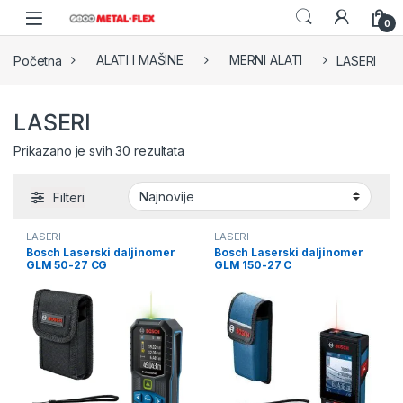
Skip to navigation
Skip to content
0
Početna
ALATI I MAŠINE
MERNI ALATI
LASERI
LASERI
Sorted by latest
Prikazano je svih 30 rezultata
Filteri
LASERI
LASERI
Bosch Laserski daljinomer
Bosch Laserski daljinomer
GLM 50-27 CG
GLM 150-27 C
(0601072U00)
(0601072Z00)