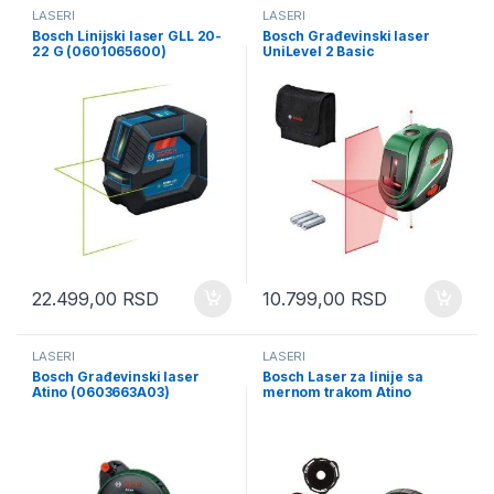
LASERI
LASERI
Bosch Linijski laser GLL 20-
Bosch Građevinski laser
22 G (0601065600)
UniLevel 2 Basic
(0603663802)
22.499,00
RSD
10.799,00
RSD
LASERI
LASERI
Bosch Građevinski laser
Bosch Laser za linije sa
Atino (0603663A03)
mernom trakom Atino
(0603663A00)