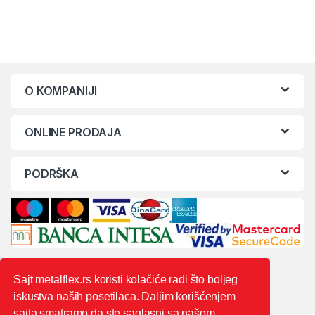
O KOMPANIJI
ONLINE PRODAJA
PODRŠKA
Sajt metalflex.rs koristi kolačiće radi što boljeg
iskustva naših posetilaca. Daljim korišćenjem
sajta smatramo da ste saglasni sa našom