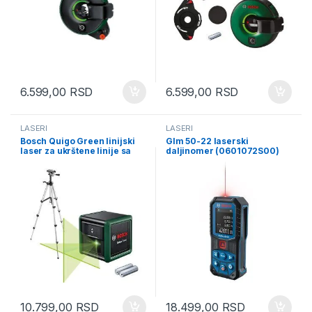
6.599,00
RSD
6.599,00
RSD
LASERI
LASERI
Bosch Quigo Green linijski
Glm 50-22 laserski
laser za ukrštene linije sa
daljinomer (0601072S00)
zelenim zrakom +
aluminijumski stativ
(0603663C04)
10.799,00
RSD
18.499,00
RSD