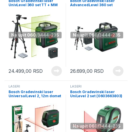
Bosch Građevinski laser
Bosch Građevinski laser
UnivLevel 360 set TT + MM
AdvancedLevel 360 set
(0603663E07)
(0603663B07)
Na upit 060/3444-235
Na upit 060/3444-235
24.499,00
RSD
26.699,00
RSD
LASERI
LASERI
Bosch Građevinski laser
Bosch Građevinski laser
UniversalLevel 2, 12m domet
UniLevel 2 set (0603663803)
+ stativ (0603663F01)
Na upit 060/3444-235