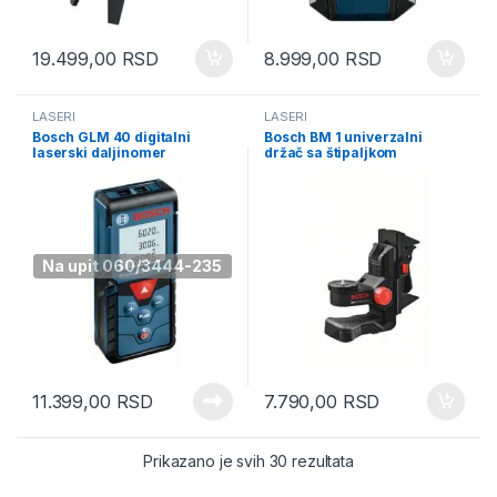
19.499,00
RSD
8.999,00
RSD
LASERI
LASERI
Bosch GLM 40 digitalni
Bosch BM 1 univerzalni
laserski daljinomer
držač sa štipaljkom
0601072900
0601015A01
Na upit 060/3444-235
11.399,00
RSD
7.790,00
RSD
Sorted by latest
Prikazano je svih 30 rezultata