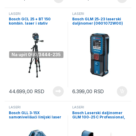
LASERI
LASERI
Bosch GCL 25 + BT 150
Bosch GLM 25-23 laserski
kombin. laser i stativ
daljinomer (0601072W00)
(0601066B01)
Na upit 060/3444-235
44.699,00
RSD
6.399,00
RSD
LASERI
LASERI
Bosch GLL 3-15X
Bosch Laserski daljinomer
samonivelišući linijski laser
GLM 100-25 C Professional,
(0601063M00)
kamera (0601072Y00)