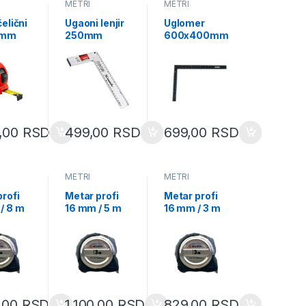
METRI
METRI
elični
Ugaoni lenjir
Uglomer
9mm
250mm
600x400mm
ct
oblikovan
(KD35318)
501
(324719)
0,00
RSD
499,00
RSD
699,00
RSD
METRI
METRI
rofi
Metar profi
Metar profi
/ 8 m
16 mm / 5 m
16 mm / 3 m
99913
0714699912
0714699911
0,00
RSD
1.100,00
RSD
829,00
RSD