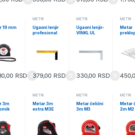
I
METRI
METRI
METRI
r 19 mm
Ugaoni lenjir
Ugaoni lenjir-
Metar
profesional
VINKL UL
preklo
64512
35cm UL35
plasti
PM2E
80,00
RSD
379,00
RSD
330,00
RSD
450,
I
METRI
METRI
METRI
r 3m
Metar 3m
Metar čelični
Metar č
omik
extra M3E
3m M3
2m M2