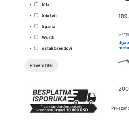
Mtx
189
Sibrteh
Sparta
METR
Wurth
Ugao
meta
ostali brendovi
300
3237
Primeni filter
200
Prikazano