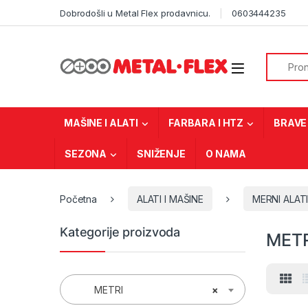
Skip to navigation
Skip to content
Dobrodošli u Metal Flex prodavnicu.
0603444235
Search f
MAŠINE I ALATI
FARBARA I HTZ
BRAVE 
SEZONA
SNIŽENJE
O NAMA
Početna
ALATI I MAŠINE
MERNI ALAT
Kategorije proizvoda
METR
METRI
×