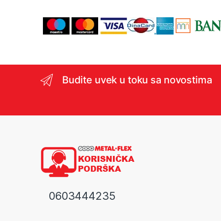
Budite uvek u toku sa novostima
0603444235