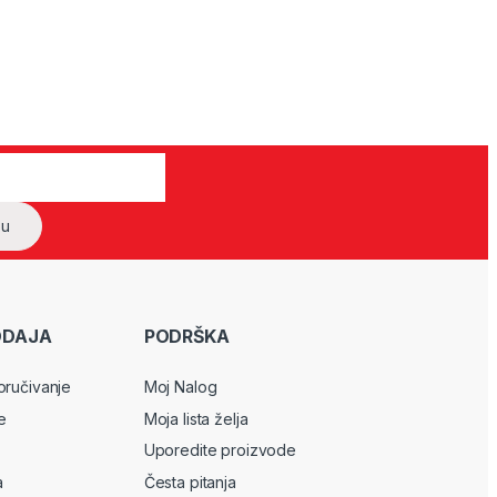
ODAJA
PODRŠKA
oručivanje
Moj Nalog
e
Moja lista želja
Uporedite proizvode
a
Česta pitanja