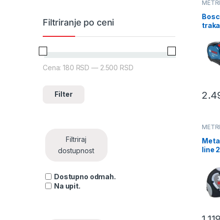
METR
Bosc
Filtriranje po ceni
trak
Coun
Disp
8x8
Auto
Cena:
180 RSD
—
2.500 RSD
Minimalna cena
Maksimalna cena
(160
2)
2.4
Filter
METR
Filtriraj
Meta
line 
dostupnost
8 m
0714
Dostupno odmah.
Na upit.
1.11