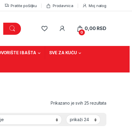
Pratite pošiljku
Prodavnica
Moj nalog
0,00
RSD
0
DVORIŠTE I BAŠTA
SVE ZA KUĆU
Sorted by lat
Prikazano je svih 25 rezultata