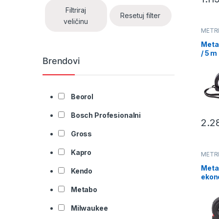
Filtriraj
Resetuj filter
veličinu
METR
Meta
/ 5 m
Brendovi
0714
Beorol
Bosch Profesionalni
2.2
Gross
Kapro
METR
Meta
Kendo
ekon
M3K
Metabo
Milwaukee