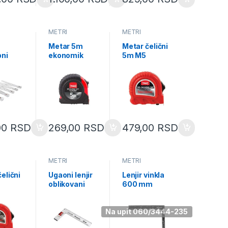
METRI
METRI
Metar 5m
Metar čelični
pni
ekonomik
5m M5
čni 2m
M5K
00
RSD
269,00
RSD
479,00
RSD
METRI
METRI
elični
Ugaoni lenjir
Lenjir vinkla
oblikovani
600 mm
400mm
323719
324749
Na upit 060/3444-235