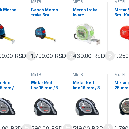
I
METRI
METRI
METRI
h Merna
Bosch Merna
Merna traka
Metar č
a
traka 5m
kvarc
5m, 1
ter
(1600A02YB
prozirno
compa
lay
3)
kuciste
50500
m
5mx25mm
lock
(325227)
0A02YB
99,00
RSD
1.799,00
RSD
430,00
RSD
1.25
I
METRI
METRI
METRI
r Red
Metar Red
Metar Red
Metar p
25 mm /
line 16 mm / 5
line 16 mm / 3
25 mm 
m
m
07146
699923
0714699922
0714699921
9,00
RSD
590,00
RSD
519,00
RSD
1.79