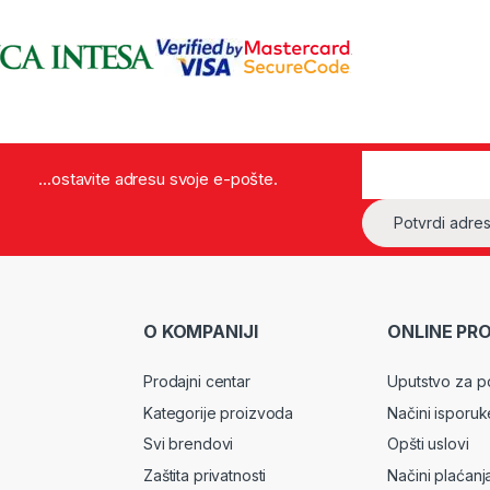
...ostavite adresu svoje e-pošte.
O KOMPANIJI
ONLINE PR
Prodajni centar
Uputstvo za p
Kategorije proizvoda
Načini isporuk
Svi brendovi
Opšti uslovi
Zaštita privatnosti
Načini plaćanj