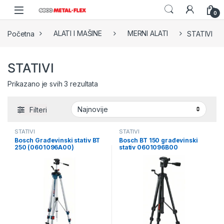
Skip to navigation
Skip to content
0
Početna
ALATI I MAŠINE
MERNI ALATI
STATIVI
STATIVI
Sorted by latest
Prikazano je svih 3 rezultata
Filteri
STATIVI
STATIVI
Bosch Građevinski stativ BT
Bosch BT 150 građevinski
250 (0601096A00)
stativ 0601096B00