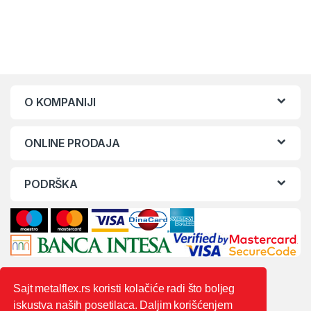
O KOMPANIJI
ONLINE PRODAJA
PODRŠKA
Sajt metalflex.rs koristi kolačiće radi što boljeg
iskustva naših posetilaca. Daljim korišćenjem