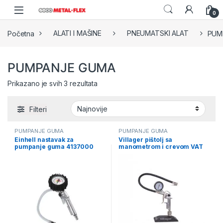
Skip to navigation
Skip to content
0
Početna
ALATI I MAŠINE
PNEUMATSKI ALAT
PUM
PUMPANJE GUMA
Sorted by latest
Prikazano je svih 3 rezultata
Filteri
PUMPANJE GUMA
PUMPANJE GUMA
Einhell nastavak za
Villager pištolj sa
pumpanje guma 4137000
manometrom i crevom VAT
TG 5 007999