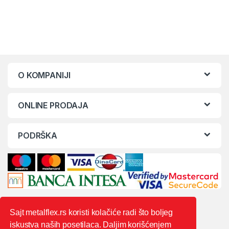
O KOMPANIJI
ONLINE PRODAJA
PODRŠKA
Sajt metalflex.rs koristi kolačiće radi što boljeg
iskustva naših posetilaca. Daljim korišćenjem