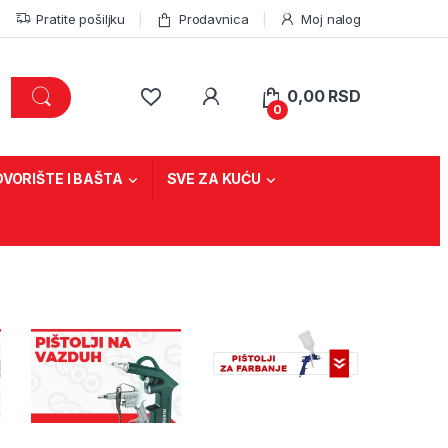
Pratite pošiljku
Prodavnica
Moj nalog
0,00
RSD
0
DVORIŠTE I BAŠTA
SVE ZA KUĆU