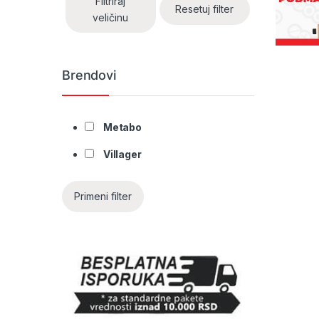
Filtriraj
Resetuj filter
veličinu
Brendovi
Metabo
Villager
Primeni filter