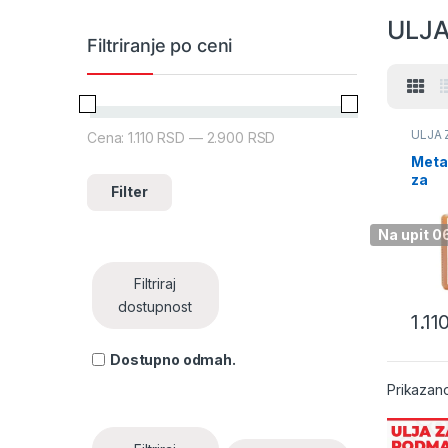
ULJ
Filtriranje po ceni
ULJA 
Cena:
1.110 RSD
—
2.900 RSD
Minimalna cena
Maksimalna cena
PODM
Meta
za
Filter
podm
e
pneu
Na upit 
alata
901
Filtriraj
dostupnost
1.11
Dostupno odmah.
Prikazano