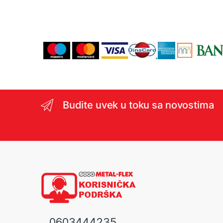
Budite uvek u toku sa novostima
0603444235