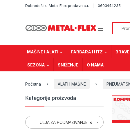
Skip to navigation
Skip to content
Dobrodošli u Metal Flex prodavnicu.
0603444235
Search f
MAŠINE I ALATI
FARBARA I HTZ
BRAVE 
SEZONA
SNIŽENJE
O NAMA
Početna
ALATI I MAŠINE
PNEUMATSK
Kategorije proizvoda
ULJA ZA PODMAZIVANJE
×