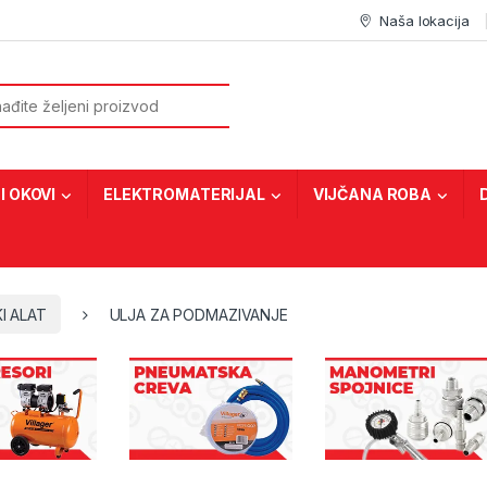
Naša lokacija
or:
I OKOVI
ELEKTROMATERIJAL
VIJČANA ROBA
I ALAT
ULJA ZA PODMAZIVANJE