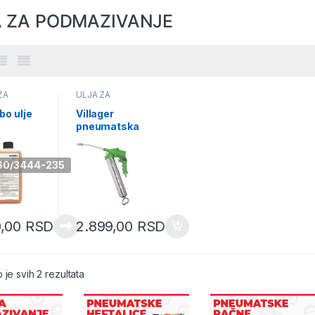
A ZA PODMAZIVANJE
ZA
ULJA ZA
AZIVANJE
PODMAZIVANJE
bo ulje
Villager
pneumatska
azivanj
mazalica VAT
PS-7 011653
matskih
060/3444-235
 0,5l
008540
0,00
RSD
2.899,00
RSD
Sorted by latest
 je svih 2 rezultata