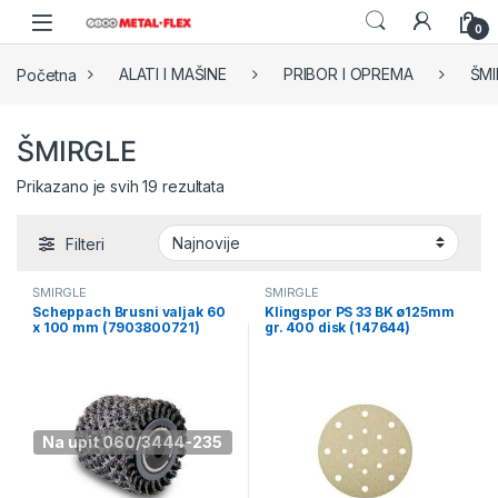
Skip to navigation
Skip to content
0
Početna
ALATI I MAŠINE
PRIBOR I OPREMA
ŠMI
ŠMIRGLE
Sorted by latest
Prikazano je svih 19 rezultata
Filteri
ŠMIRGLE
ŠMIRGLE
Scheppach Brusni valjak 60
Klingspor PS 33 BK ø125mm
x 100 mm (7903800721)
gr. 400 disk (147644)
Na upit 060/3444-235