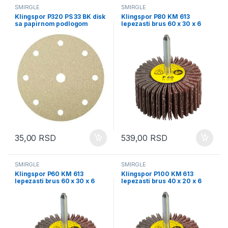
ŠMIRGLE
ŠMIRGLE
Klingspor P320 PS 33 BK disk
Klingspor P80 KM 613
sa papirnom podlogom
lepezasti brus 60 x 30 x 6
150mm 147096
mm
35,00
RSD
539,00
RSD
ŠMIRGLE
ŠMIRGLE
Klingspor P60 KM 613
Klingspor P100 KM 613
lepezasti brus 60 x 30 x 6
lepezasti brus 40 x 20 x 6
mm
mm