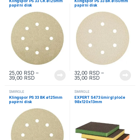
Klingspor PS 33 CK ø125mm
Klingspor PS 33 BK ø150mm
papirni disk
papirni disk
25,00
RSD
–
32,00
RSD
–
39,00
RSD
35,00
RSD
ŠMIRGLE
ŠMIRGLE
Klingspor PS 33 BK ø125mm
EXPERT S473 šmirgl ploče
papirni disk
98x120x13mm