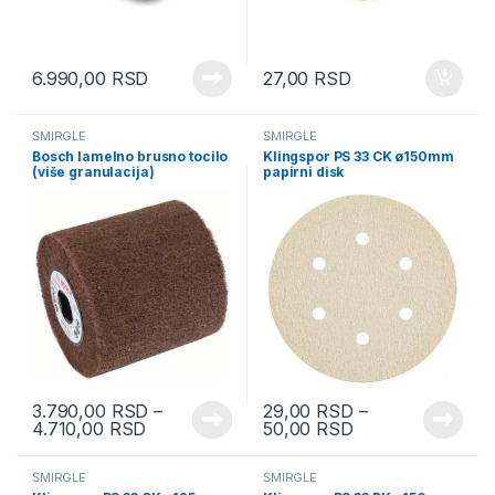
6.990,00
RSD
27,00
RSD
ŠMIRGLE
ŠMIRGLE
Bosch lamelno brusno tocilo
Klingspor PS 33 CK ø150mm
(više granulacija)
papirni disk
3.790,00
RSD
–
29,00
RSD
–
4.710,00
RSD
50,00
RSD
ŠMIRGLE
ŠMIRGLE