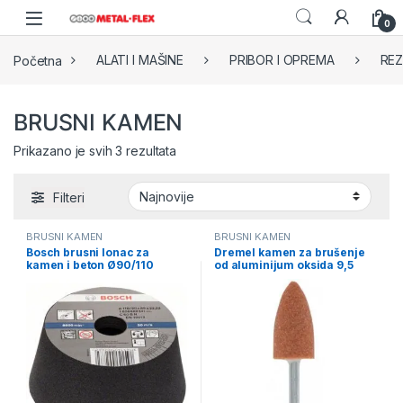
Skip to navigation
Skip to content
0
Početna
ALATI I MAŠINE
PRIBOR I OPREMA
REZ
BRUSNI KAMEN
Sorted by latest
Prikazano je svih 3 rezultata
Filteri
BRUSNI KAMEN
BRUSNI KAMEN
Bosch brusni lonac za
Dremel kamen za brušenje
kamen i beton Ø90/110
od aluminijum oksida 9,5
G24/30/54
mm 26150952JA