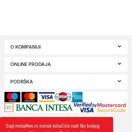
O KOMPANIJI
ONLINE PRODAJA
PODRŠKA
Sajt metalflex.rs koristi kolačiće radi što boljeg