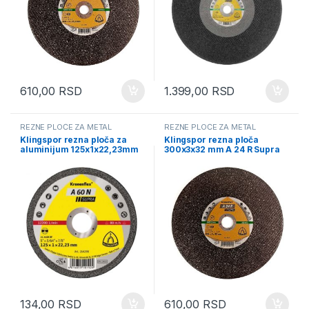
610,00
RSD
1.399,00
RSD
REZNE PLOČE ZA METAL
REZNE PLOČE ZA METAL
Klingspor rezna ploča za
Klingspor rezna ploča
aluminijum 125x1x22,23mm
300x3x32 mm A 24 R Supra
A 60 N Supra
(6807)
134,00
RSD
610,00
RSD