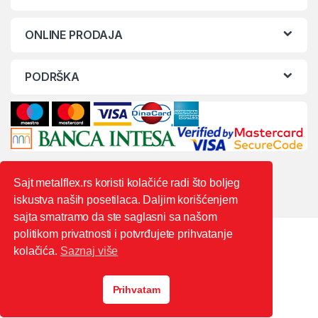
ONLINE PRODAJA
PODRŠKA
Sajt metalflex.rs koristi kolačiće radi što boljeg
iskustva naših posetilaca. Daljim korišćenjem
sajta smatramo da ste saglasni sa našom
politikom privatnosti i potvrđujete prihvatanje
kolačića.
Saznaj više
Prihvatam
0603444235