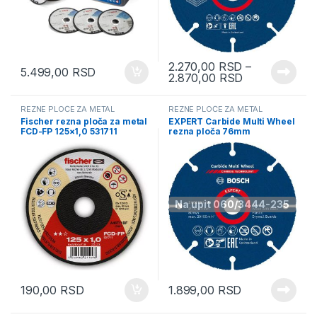
2.270,00
RSD
–
5.499,00
RSD
2.870,00
RSD
REZNE PLOČE ZA METAL
REZNE PLOČE ZA METAL
Fischer rezna ploča za metal
EXPERT Carbide Multi Wheel
FCD-FP 125×1,0 531711
rezna ploča 76mm
2608901196
Na upit 060/3444-235
190,00
RSD
1.899,00
RSD