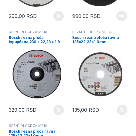
299,00
RSD
990,00
RSD
REZNE PLOČE ZA METAL
REZNE PLOČE ZA METAL
Bosch rezna ploča
Bosch rezna ploča ravna
ispupčena 230 x 22,23 x 1,9
125×22,23×1,0mm
mm 2608600711
2608603171
329,00
RSD
135,00
RSD
REZNE PLOČE ZA METAL
Bosch rezna ploča ravna
125×22,23×1,0mm