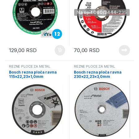
Na upit 060/3444-235
129,00
RSD
70,00
RSD
REZNE PLOČE ZA METAL
REZNE PLOČE ZA METAL
Bosch rezna ploča ravna
Bosch rezna ploča ravna
115×22,23×1,0mm
230×22,23×3,0mm
2608600545
2608600324