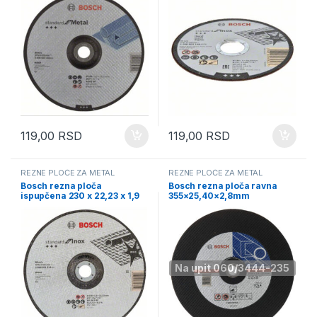
119,00
RSD
119,00
RSD
REZNE PLOČE ZA METAL
REZNE PLOČE ZA METAL
Bosch rezna ploča
Bosch rezna ploča ravna
ispupčena 230 x 22,23 x 1,9
355×25,40×2,8mm
mm 2608601514
2608600543
Na upit 060/3444-235