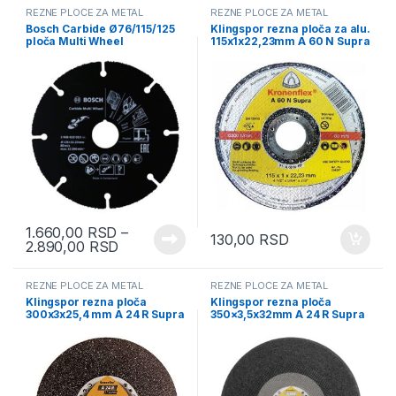
REZNE PLOČE ZA METAL
REZNE PLOČE ZA METAL
Bosch Carbide Ø76/115/125
Klingspor rezna ploča za alu.
ploča Multi Wheel
115x1x22,23mm A 60 N Supra
264297
1.660,00
RSD
–
130,00
RSD
2.890,00
RSD
REZNE PLOČE ZA METAL
REZNE PLOČE ZA METAL
Klingspor rezna ploča
Klingspor rezna ploča
300x3x25,4 mm A 24 R Supra
350×3,5x32mm A 24 R Supra
(6793)
13536