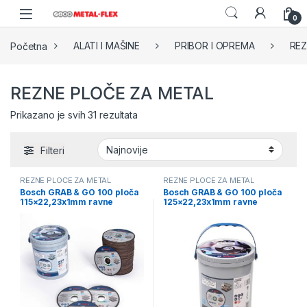
Skip to navigation
Skip to content
0
Početna
ALATI I MAŠINE
PRIBOR I OPREMA
REZ
REZNE PLOČE ZA METAL
Sorted by latest
Prikazano je svih 31 rezultata
Filteri
REZNE PLOČE ZA METAL
REZNE PLOČE ZA METAL
Bosch GRAB & GO 100 ploča
Bosch GRAB & GO 100 ploča
115×22,23x1mm ravne
125×22,23x1mm ravne
(2608626112)
(2608626113)