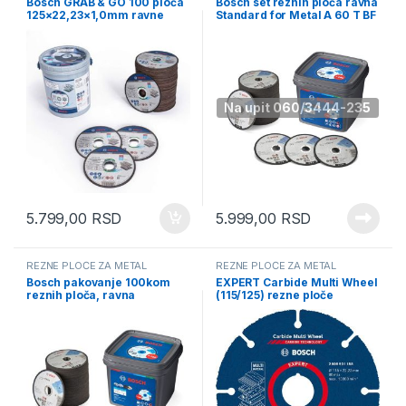
Bosch GRAB & GO 100 ploča
Bosch set reznih ploča ravna
125×22,23×1,0mm ravne
Standard for Metal A 60 T BF
(2608626116)
125×22,23×1,0mm 100kom
(061599765G)
Na upit 060/3444-235
5.799,00
RSD
5.999,00
RSD
REZNE PLOČE ZA METAL
REZNE PLOČE ZA METAL
Bosch pakovanje 100kom
EXPERT Carbide Multi Wheel
reznih ploča, ravna
(115/125) rezne ploče
115×22,23x1mm
(061599765H)