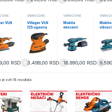
CIONE
VIBRACIONE
VIBRACIONE
VIBRAC
LICE
BRUSILICE
BRUSILICE
BRUSILI
ger VLN
Villager VLN
Makita
Makita
125 ugaona
ekscent.
vibrac
aciona
vibraciona
brusilica
brusili
erica
brusilica
BO5041
BO371
61
051060
99,00
RSD
3.499,00
RSD
16.990,00
RSD
9.59
Sorted by latest
 je svih 18 rezultata