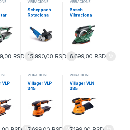
IONE
VIBRACIONE
VIBRACIONE
CE
BRUSILICE
BRUSILICE
Scheppach
Bosch
tar
Rotaciona
Vibraciona
ica PEX
brusilica
brusilica/
E
četka
Šlajferica
3A400
MRS1300
PSM Primo
(5903819901
Multi
)
(06033B800
0)
99,00
RSD
15.990,00
RSD
6.699,00
RSD
IONE
VIBRACIONE
VIBRACIONE
CE
BRUSILICE
BRUSILICE
r VLP
Villager VLP
Villager VLN
345
385
iona
rotaciona
rotaciona
ca
brusilica
brusilica
8)
(071537)
150mm
055689
9,00
RSD
7.699,00
RSD
7.199,00
RSD