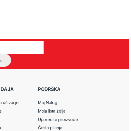
ODAJA
PODRŠKA
oručivanje
Moj Nalog
e
Moja lista želja
Uporedite proizvode
a
Česta pitanja