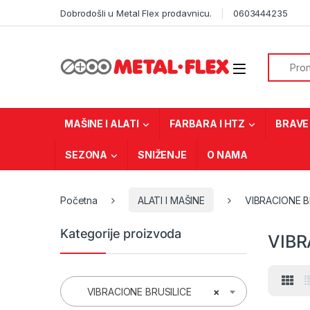
Skip to navigation
Skip to content
Dobrodošli u Metal Flex prodavnicu.
0603444235
Search f
MAŠINE I ALATI
FARBARA I HTZ
BRAVE 
SEZONA
SNIŽENJE
O NAMA
Početna
ALATI I MAŠINE
VIBRACIONE B
Kategorije proizvoda
VIBR
VIBRACIONE BRUSILICE
×