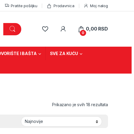
Pratite pošiljku
Prodavnica
Moj nalog
0,00
RSD
0
DVORIŠTE I BAŠTA
SVE ZA KUĆU
Sorted by lat
Prikazano je svih 18 rezultata