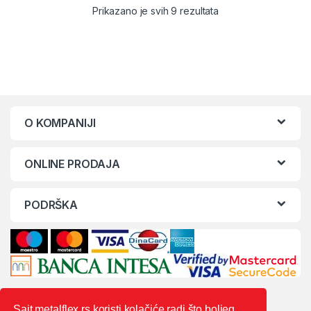
Sorted by latest
Prikazano je svih 9 rezultata
O KOMPANIJI
ONLINE PRODAJA
PODRŠKA
Sajt metalflex.rs koristi kolačiće radi što boljeg