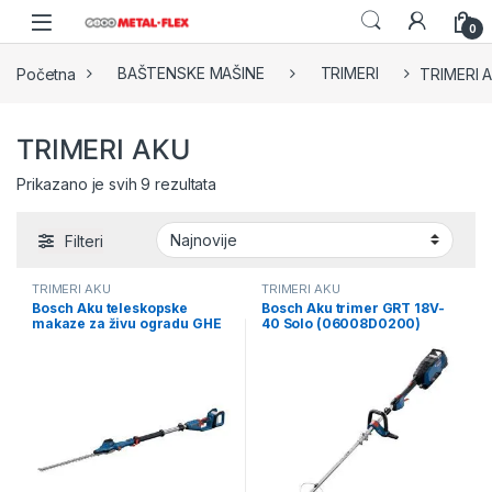
Skip to navigation
Skip to content
0
Početna
BAŠTENSKE MAŠINE
TRIMERI
TRIMERI 
TRIMERI AKU
Sorted by latest
Prikazano je svih 9 rezultata
Filteri
TRIMERI AKU
TRIMERI AKU
Bosch Aku teleskopske
Bosch Aku trimer GRT 18V-
makaze za živu ogradu GHE
40 Solo (06008D0200)
18V-50 TP (06008D5000)