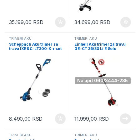
35.199,00
RSD
34.699,00
RSD
TRIMERI AKU
TRIMERI AKU
Scheppach Aku trimer za
Einhell Aku trimer za travu
travu IXES C-LT300-X + set
GE-CT 36/30 Li E Solo
punjač i baterija 2Ah
(3411300)
(5910904900)
Na upit 060/3444-235
8.490,00
RSD
11.999,00
RSD
TRIMERI AKU
TRIMERI AKU