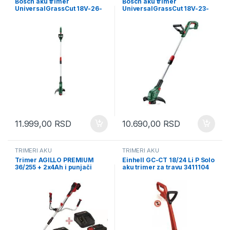
Bosch aku trimer
Bosch aku trimer
UniversalGrassCut 18V-26-
UniversalGrassCut 18V-23-
500 Solo (06008C1F01)
450 Solo (06008C1G01)
11.999,00
RSD
10.690,00
RSD
TRIMERI AKU
TRIMERI AKU
Trimer AGILLO PREMIUM
Einhell GC-CT 18/24 Li P Solo
36/255 + 2x4Ah i punjači
aku trimer za travu 3411104
3810000028