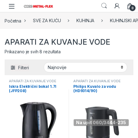
Skip to navigation
Skip to content
0
Početna
SVE ZA KUĆU
KUHINJA
KUHINJSKI AP
APARATI ZA KUVANJE VODE
Sorted by latest
Prikazano je svih 8 rezultata
Filteri
APARATI ZA KUVANJE VODE
APARATI ZA KUVANJE VODE
Iskra Električni bokal 1.7l
Philips Kuvalo za vodu
(JFP208)
(HD9314/90)
Na upit 060/3444-235