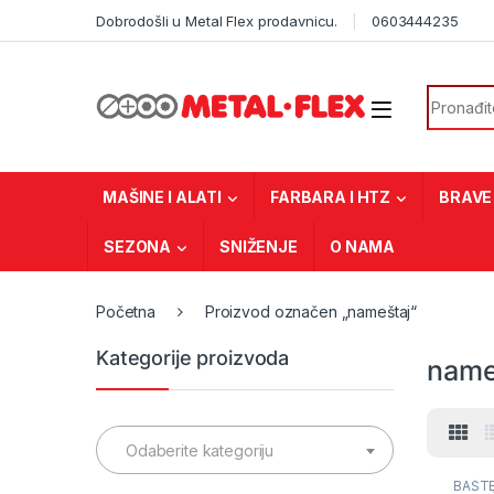
Skip to navigation
Skip to content
Dobrodošli u Metal Flex prodavnicu.
0603444235
Search f
MAŠINE I ALATI
FARBARA I HTZ
BRAVE 
SEZONA
SNIŽENJE
O NAMA
Početna
Proizvod označen „nameštaj“
Kategorije proizvoda
name
Odaberite kategoriju
BAŠT