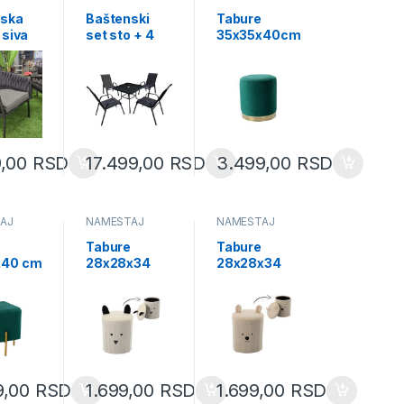
AJ
NAMEŠTAJ
nska
Baštenski
Tabure
 siva
set sto + 4
35x35x40cm
x81 cm
stolice crni
zeleni
84)
(TIH3521)
(PHO3932)
9,00
RSD
17.499,00
RSD
3.499,00
RSD
AJ
NAMEŠTAJ
NAMEŠTAJ
e
Tabure
Tabure
x40 cm
28x28x34
28x28x34
cm beli
cm bež
895)
(PHO4243)
(PHO4250)
9,00
RSD
1.699,00
RSD
1.699,00
RSD