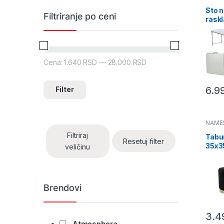
NAME
Sto 
Filtriranje po ceni
rask
180x
m O
Cena:
1.640 RSD
—
28.000 RSD
Minimalna cena
Maksimalna cena
6.9
Filter
NAME
Filtriraj
Tabu
Resetuj filter
35x3
veličinu
crni
(PHO
Brendovi
3.4
Atmosphera