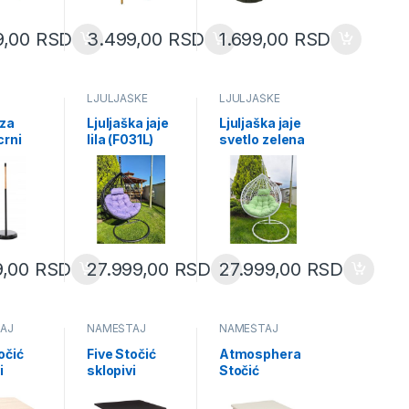
9,00
RSD
3.499,00
RSD
1.699,00
RSD
LJULJAŠKE
LJULJAŠKE
 za
Ljuljaška jaje
Ljuljaška jaje
crni
lila (F031L)
svetlo zelena
73 cm
(F031SZ)
32)
9,00
RSD
27.999,00
RSD
27.999,00
RSD
AJ
NAMEŠTAJ
NAMEŠTAJ
očić
Five Stočić
Atmosphera
i
sklopivi
Stočić
 metal
80×80 metal
Chamlo
ež
drvo crna
40x40x45