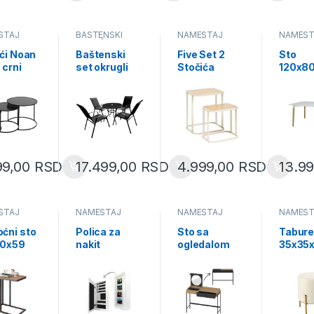
ŠTAJ
BAŠTENSKI
NAMEŠTAJ
NAMEŠT
NAMEŠTAJ
ći Noan
Baštenski
Five Set 2
Sto
 crni
set okrugli
Stočića
120x8
800)
sto + 4
Curvy drvo
cm bel
stolice crni
metal bež
(FAT11
(TIH3377)
(193699)
99,00
RSD
17.499,00
RSD
4.999,00
RSD
13.9
ŠTAJ
NAMEŠTAJ
NAMEŠTAJ
NAMEŠT
ćni sto
Polica za
Sto sa
Tabur
0x59
nakit
ogledalom
35x35
FAT1442)
31×9.5×56
100x40x79
bež
cm
cm
(PHO3
(PHO1240)
(PHO1619)