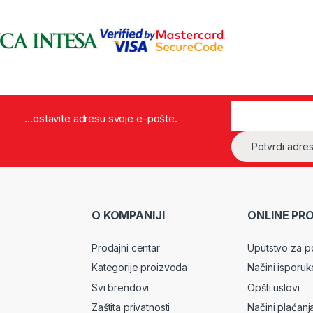
...ostavite adresu svoje e-pošte.
O KOMPANIJI
ONLINE PR
Prodajni centar
Uputstvo za p
Kategorije proizvoda
Načini isporuk
Svi brendovi
Opšti uslovi
Zaštita privatnosti
Načini plaćanj