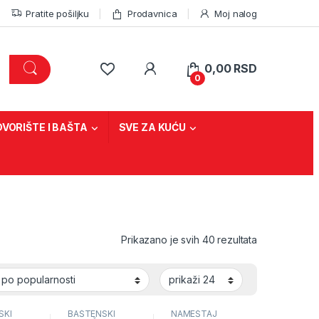
Pratite pošiljku
Prodavnica
Moj nalog
0,00
RSD
0
DVORIŠTE I BAŠTA
SVE ZA KUĆU
Sorted by pop
Prikazano je svih 40 rezultata
SKI
BAŠTENSKI
NAMEŠTAJ