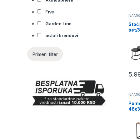
Five
NAME
Garden Line
Stoči
set/3
(205
ostali brendovi
Primeni filter
5.9
NAME
Pomo
48x3
cm (