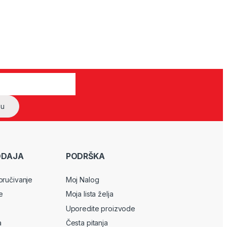
ODAJA
PODRŠKA
oručivanje
Moj Nalog
e
Moja lista želja
Uporedite proizvode
a
Česta pitanja