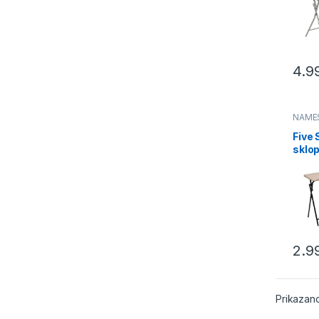
(114
4.9
NAME
Five 
sklop
48×3
drvo 
2.9
Prikazano