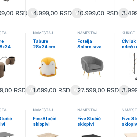
99,00
RSD
4.999,00
RSD
10.999,00
RSD
3.49
ŠTAJ
NAMEŠTAJ
NAMEŠTAJ
KUKICE
re
Tabure
Fotelja
Čiviluk
8x34
28×34 cm
Solaro siva
odeću 
ež
žuti
(166596B)
drvo 1
4274)
(PHO8830)
(LOF53
99,00
RSD
1.699,00
RSD
27.599,00
RSD
3.99
ŠTAJ
NAMEŠTAJ
NAMEŠTAJ
NAMEŠT
Stočić
Five Stočić
Five Stočić
Five St
ivi
sklopivi
sklopivi
sklopiv
0 metal
60×60 metal
60×60 metal
80×80
siva
drvo bež
crna
drvo b