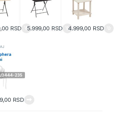
3)
(164657A)
drvo bela
(213007A)
9,00
RSD
5.999,00
RSD
4.999,00
RSD
AJ
phera
ni
Aurell 1
eli
9)
0/3444-235
99,00
RSD