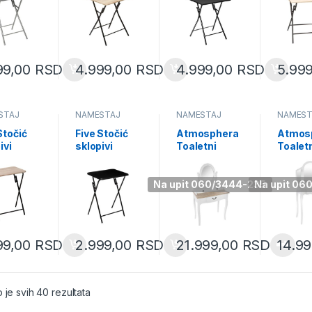
265D)
(114264E)
(114264A)
(16471
99,00
RSD
4.999,00
RSD
4.999,00
RSD
5.99
ŠTAJ
NAMEŠTAJ
NAMEŠTAJ
NAMEŠT
Stočić
Five Stočić
Atmosphera
Atmos
ivi
sklopivi
Toaletni
Toalet
8 metal
48×38 metal
stočić
stočić 
(102170)
drvo crna
Chrysa 3
fioka b
(102170A)
fioke beli
(14048
Na upit 060/3444-235
Na upit 06
(131000A)
99,00
RSD
2.999,00
RSD
21.999,00
RSD
14.9
Sorted by popularity
 je svih 40 rezultata