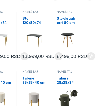
AJ
NAMEŠTAJ
NAMEŠTAJ
Sto
Sto okrugli
0x74
120x80x74
crni 80 cm
i
cm crni
(FAT1187)
32)
(FAT1149)
99,00
RSD
13.999,00
RSD
8.499,00
RSD
AJ
NAMEŠTAJ
NAMEŠTAJ
e
Tabure
Tabure
x40 cm
35x35x40 cm
28x28x34
szara
cm zeleni
901)
(PHO3918)
(PHO4267)