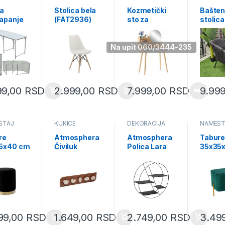
ŠTAJ
NAMEŠT
na
Stolica bela
Kozmetički
Bašte
lapanje
(FAT2936)
sto za
stolica
60x70c
šminku sa
68x75
XE8242
ogledalom i
(KJF56
fiokom bela
Na upit 060/3444-235
drvo
(PHO7865)
99,00
RSD
2.999,00
RSD
7.999,00
RSD
9.99
ŠTAJ
KUKICE
DEKORACIJA
NAMEŠT
re
Atmosphera
Atmosphera
Tabur
5x40 cm
Čiviluk
Polica Lara
35x35
Marine 5
okrugla
zeleni
3949)
kukica 69×15
50×13 metal
(PHO3
(195272)
crna
(197644A)
99,00
RSD
1.649,00
RSD
2.749,00
RSD
3.49