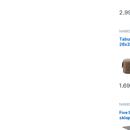
2.9
NAME
Tabu
28x2
cm b
(PHO
1.6
NAME
Five 
sklop
60×6
drvo 