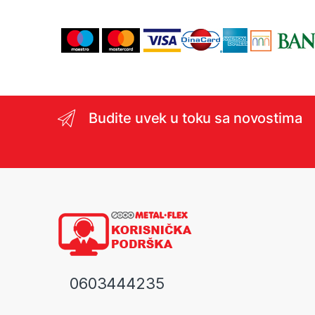
Budite uvek u toku sa novostima
0603444235