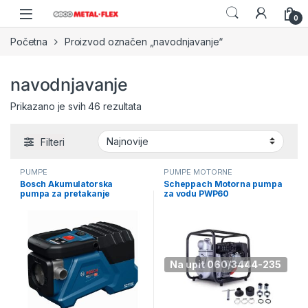
Skip to navigation
Skip to content
0
Početna
Proizvod označen „navodnjavanje“
navodnjavanje
Sorted by latest
Prikazano je svih 46 rezultata
Filteri
PUMPE
PUMPE MOTORNE
Bosch Akumulatorska
Scheppach Motorna pumpa
pumpa za pretakanje
za vodu PWP60
GTP18V-28 Solo
(5914601903)
(06019R6000)
Na upit 060/3444-235