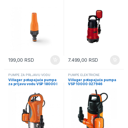
199,00
RSD
7.499,00
RSD
PUMPE ZA PRLJAVU VODU
PUMPE ELEKTRIČNE
Villager potapajuća pumpa
Villager potapajuća pumpa
za prljavu vodu VSP 18000 I
VSP 10000 027946
041340