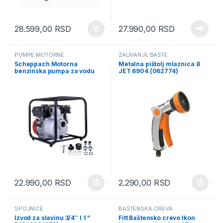
28.599,00
RSD
27.990,00
RSD
PUMPE MOTORNE
ZALIVANJE BAŠTE
Scheppach Motorna
Metalna pištolj mlaznica 8
benzinska pumpa za vodu
JET 6904 (062774)
PWP32 (5914602903)
22.990,00
RSD
2.290,00
RSD
SPOJNICE
BAŠTENSKA CREVA
Izvod za slavinu 3/4″ I 1 ”
Fitt Baštensko crevo Ikon