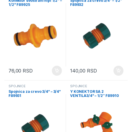
Konektor dvostrani nipl 1/2” –
Spojnica za crevo 3/4” – 1/2”
1/2” F89925
F89932
76,00
RSD
140,00
RSD
SPOJNICE
SPOJNICE
Spojnica za crevo 3/4” – 3/4”
Y KONEKTOR SA 2
F89931
VENTILA3/4” – 1/2″ F89910