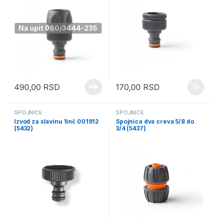
Na upit 060/3444-235
490,00
RSD
170,00
RSD
SPOJNICE
SPOJNICE
Izvod za slavinu 1inč 001912
Spojnica dva creva 5/8 do
(5432)
3/4 (5437)