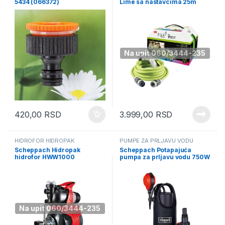
5434 (066372)
Lime sa nastavcima 25m
(079938)
Na upit 060/3444-235
420,00
RSD
3.999,00
RSD
HIDROFOR HIDROPAK
PUMPE ZA PRLJAVU VODU
Scheppach Hidropak
Scheppach Potapajuća
hidrofor HWW1000
pumpa za prljavu vodu 750W
(5908608901)
DWP750 (5909511901)
Na upit 060/3444-235