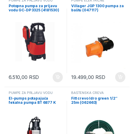
PUMPE ZA PRLJAVU VODU
PUMPE ELEKTRIČNE
Potopna pumpa za prljavu
Villager JGP 1300 pumpa za
vodu GC-DP 3325 (4181530)
baštu (047117)
6.510,00
RSD
19.499,00
RSD
PUMPE ZA PRLJAVU VODU
BAŠTENSKA CREVA
El-pumps potapajuća
Fitt crevo Idro green 1/2″
fekalna pumpa BT 6877 K
25m (062663)
(065551)