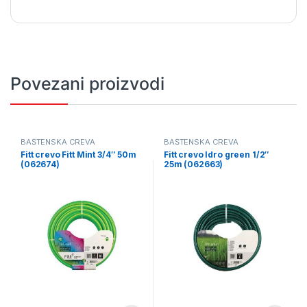
Povezani proizvodi
BAŠTENSKA CREVA
BAŠTENSKA CREVA
Fitt crevo Fitt Mint 3/4″ 50m
Fitt crevo Idro green 1/2″
(062674)
25m (062663)