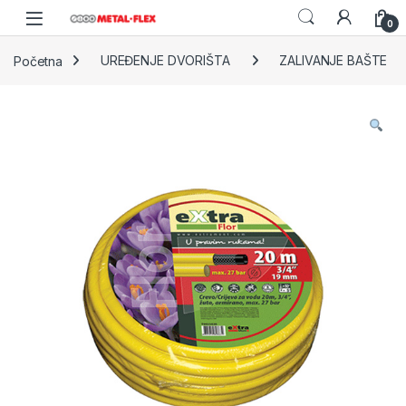
Skip to navigation
Skip to content
0
Početna
UREĐENJE DVORIŠTA
ZALIVANJE BAŠTE