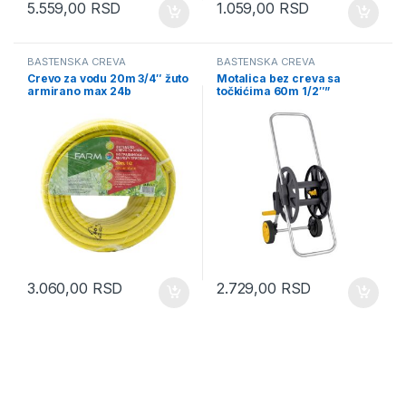
5.559,00
RSD
1.059,00
RSD
BAŠTENSKA CREVA
BAŠTENSKA CREVA
Crevo za vodu 20m 3/4″ žuto
Motalica bez creva sa
armirano max 24b
točkićima 60m 1/2″”
(T9923420C)
(083549)
3.060,00
RSD
2.729,00
RSD