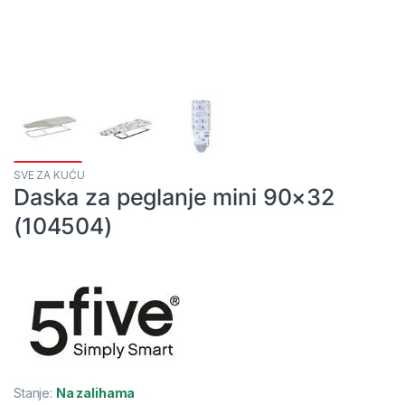
SVE ZA KUĆU
Daska za peglanje mini 90×32
(104504)
Stanje:
Na zalihama