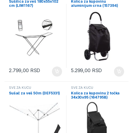
Sušilica za veš 180x55x102
Kolica za kupovinu
cm (LIM1167)
aluminijum crna (157394)
2.799,00
RSD
5.299,00
RSD
SVE ZA KUĆU
SVE ZA KUĆU
Sušač za veš 50m (DEF5331)
Kolica za kupovinu 2 točka
34x30x95 (164795B)