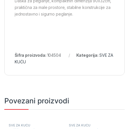
Daska za peglanje, kompaktnih dimenzija 90x32cm,
praktična za male prostore, stabilne konstrukcije za
jednostavno i sigurno peglanje.
Šifra proizvoda:
104504
Kategorija:
SVE ZA
KUĆU
Povezani proizvodi
SVE ZA KUĆU
SVE ZA KUĆU