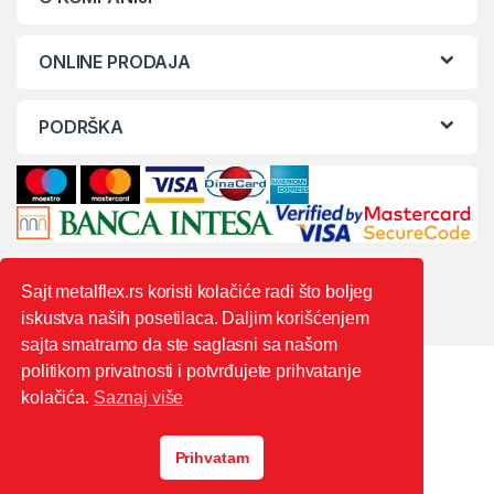
ONLINE PRODAJA
PODRŠKA
Sajt metalflex.rs koristi kolačiće radi što boljeg
iskustva naših posetilaca. Daljim korišćenjem
sajta smatramo da ste saglasni sa našom
politikom privatnosti i potvrđujete prihvatanje
kolačića.
Saznaj više
Prihvatam
0603444235