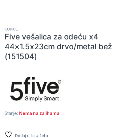
KUKICE
Five vešalica za odeću x4
44×1.5x23cm drvo/metal bež
(151504)
Stanje:
Nema na zalihama
Dodaj u listu želja