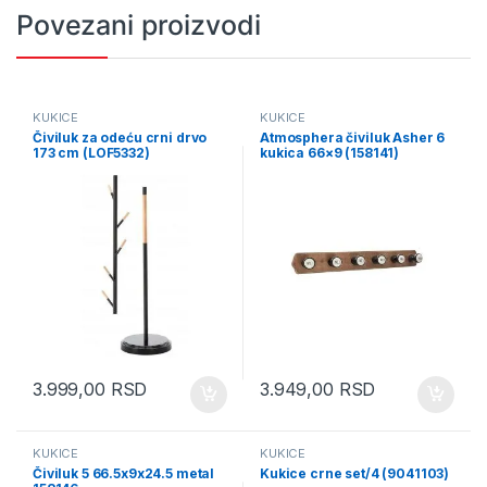
Povezani proizvodi
KUKICE
KUKICE
Čiviluk za odeću crni drvo
Atmosphera čiviluk Asher 6
173 cm (LOF5332)
kukica 66×9 (158141)
3.999,00
RSD
3.949,00
RSD
KUKICE
KUKICE
Čiviluk 5 66.5x9x24.5 metal
Kukice crne set/4 (9041103)