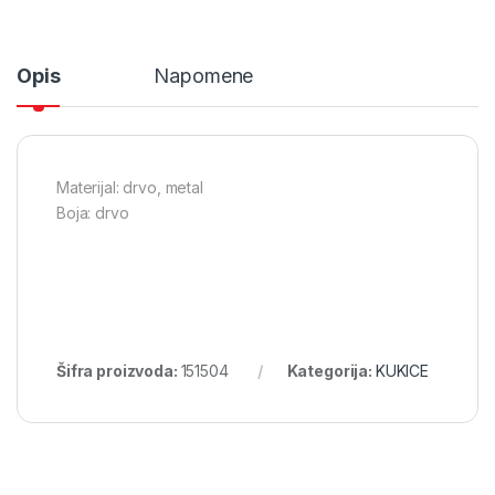
Opis
Napomene
Materijal: drvo, metal
Boja: drvo
Šifra proizvoda:
151504
Kategorija:
KUKICE