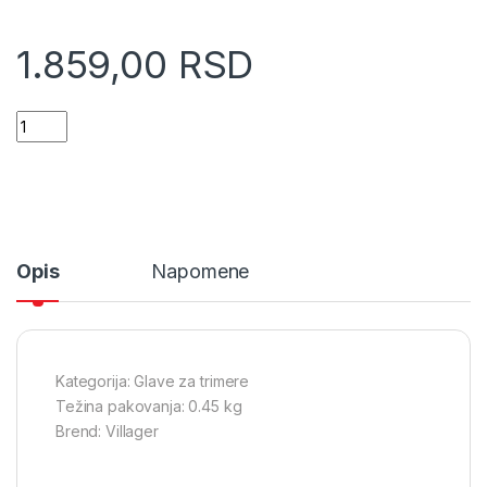
1.859,00
RSD
Glava za motorni trimer 109mm bc185 (051524) quantity
Opis
Napomene
Kategorija: Glave za trimere
Težina pakovanja: 0.45 kg
Brend: Villager