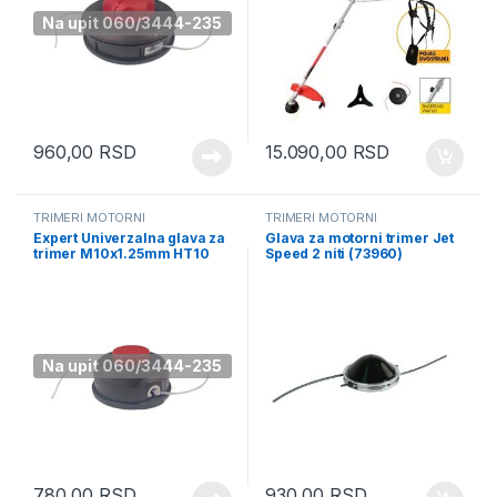
Na upit 060/3444-235
960,00
RSD
15.090,00
RSD
TRIMERI MOTORNI
TRIMERI MOTORNI
Expert Univerzalna glava za
Glava za motorni trimer Jet
trimer M10x1.25mm HT10
Speed 2 niti (73960)
(67778)
Na upit 060/3444-235
780,00
RSD
930,00
RSD