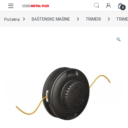
Skip to navigation
Skip to content
0
Početna
BAŠTENSKE MAŠINE
TRIMERI
TRIM