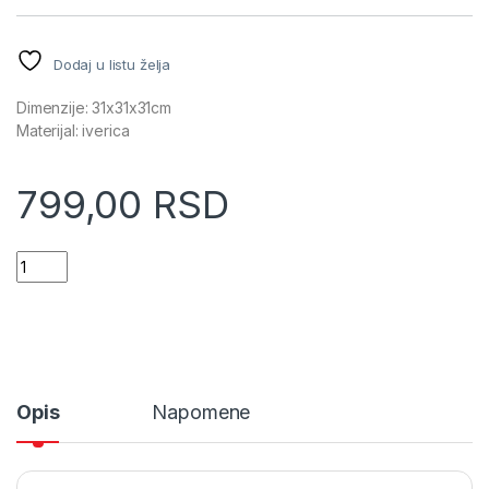
Dodaj u listu želja
Dimenzije: 31x31x31cm
Materijal: iverica
799,00
RSD
Ukrštena pregrada 31x31x31 bela (167815C) quantity
Opis
Napomene