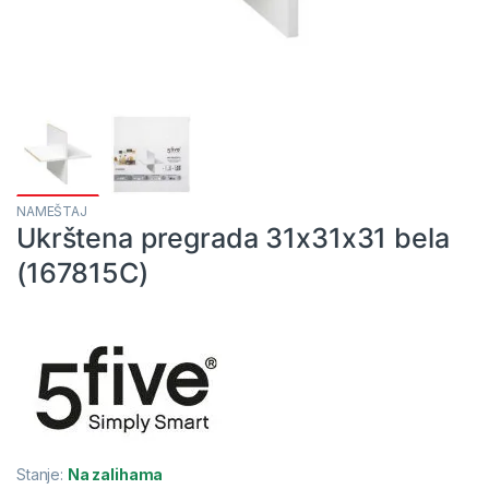
NAMEŠTAJ
Ukrštena pregrada 31x31x31 bela
(167815C)
Stanje:
Na zalihama