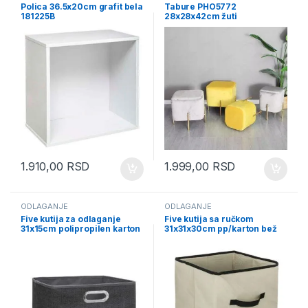
Polica 36.5x20cm grafit bela
Tabure PHO5772
181225B
28x28x42cm žuti
1.910,00
RSD
1.999,00
RSD
ODLAGANJE
ODLAGANJE
Five kutija za odlaganje
Five kutija sa ručkom
31x15cm polipropilen karton
31x31x30cm pp/karton bež
metal siva (138886D)
(130062)