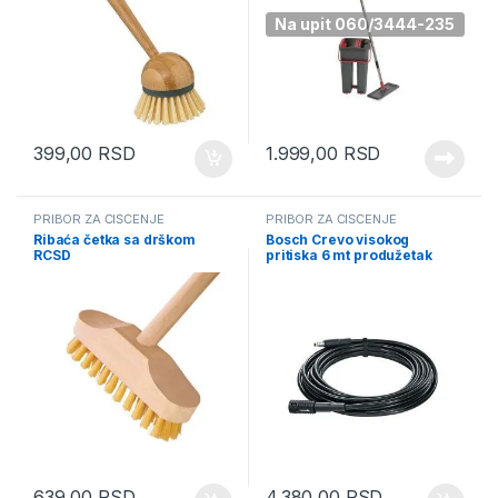
Na upit 060/3444-235
399,00
RSD
1.999,00
RSD
PRIBOR ZA ČIŠĆENJE
PRIBOR ZA ČIŠĆENJE
Ribaća četka sa drškom
Bosch Crevo visokog
RCSD
pritiska 6 mt produžetak
(F016800482)
639,00
RSD
4.380,00
RSD