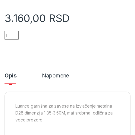
3.160,00
RSD
Luance garnišna za zavese na izvlačenje metalna D28 1.85-3
Opis
Napomene
Luance garnišna za zavese na izvlačenje metalna
D28 dimenzija 1.85-3.50M, mat srebrna, odlična za
veće prozore.