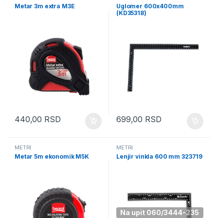
Metar 3m extra M3E
Uglomer 600x400mm
(KD35318)
440,00
RSD
699,00
RSD
METRI
METRI
Metar 5m ekonomik M5K
Lenjir vinkla 600 mm 323719
Na upit 060/3444-235