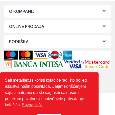
O KOMPANIJI
ONLINE PRODAJA
PODRŠKA
Sajt metalflex.rs koristi kolačiće radi što boljeg
iskustva naših posetilaca. Daljim korišćenjem
sajta smatramo da ste saglasni sa našom
politikom privatnosti i potvrđujete prihvatanje
kolačića.
Saznaj više