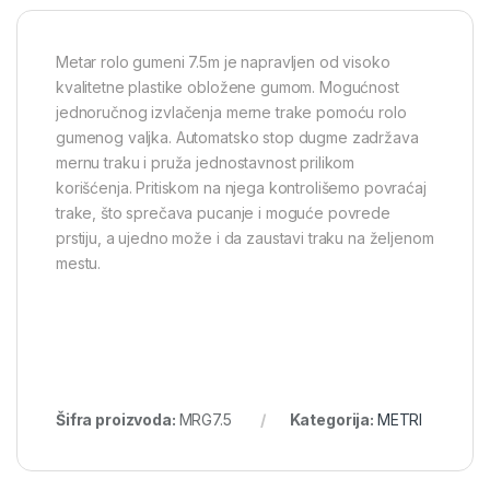
Metar rolo gumeni 7.5m je napravljen od visoko
kvalitetne plastike obložene gumom. Mogućnost
jednoručnog izvlačenja merne trake pomoću rolo
gumenog valjka. Automatsko stop dugme zadržava
mernu traku i pruža jednostavnost prilikom
korišćenja. Pritiskom na njega kontrolišemo povraćaj
trake, što sprečava pucanje i moguće povrede
prstiju, a ujedno može i da zaustavi traku na željenom
mestu.
Šifra proizvoda:
MRG7.5
Kategorija:
METRI