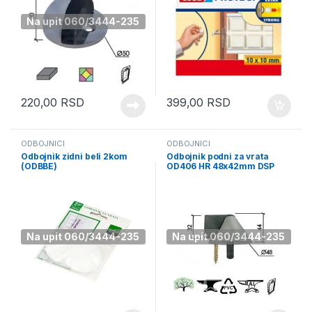
Na upit 060/3444-235
220,00
RSD
399,00
RSD
ODBOJNICI
ODBOJNICI
Odbojnik zidni beli 2kom
Odbojnik podni za vrata
(ODBBE)
OD406 HR 48x42mm DSP
(0105206)
Na upit 060/3444-235
Na upit 060/3444-235