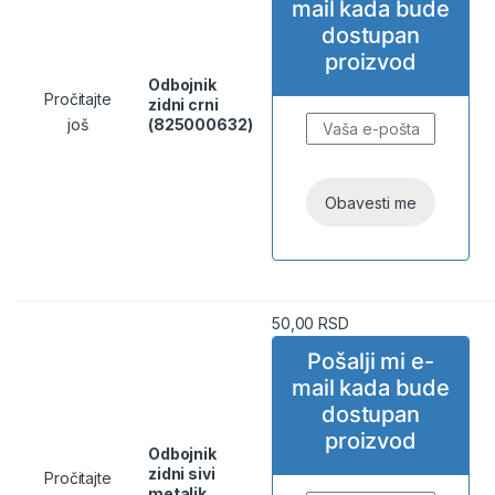
mail kada bude
dostupan
proizvod
Odbojnik
Pročitajte
zidni crni
još
(825000632)
50,00
RSD
Pošalji mi e-
mail kada bude
dostupan
proizvod
Odbojnik
zidni sivi
Pročitajte
metalik