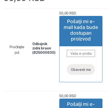
50,00
RSD
Pošalji mi e-
mail kada bude
dostupan
proizvod
Odbojnik
Pročitajte
zidni braon
još
(825000630)
50,00
RSD
Pošalji mi e-