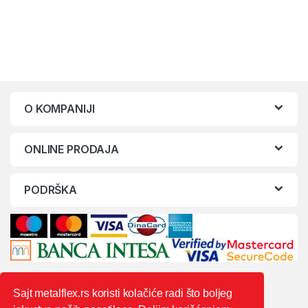
O KOMPANIJI
ONLINE PRODAJA
PODRŠKA
Sajt metalflex.rs koristi kolačiće radi što boljeg