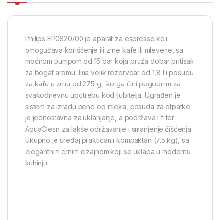
Philips EP0820/00 je aparat za espresso koji
omogućava korišćenje ili zrne kafe ili mlevene, sa
moćnom pumpom od 15 bar koja pruža dobar pritisak
za bogat aromu. Ima velik rezervoar od 1,8 l i posudu
za kafu u zrnu od 275 g, što ga čini pogodnim za
svakodnevnu upotrebu kod ljubitelja. Ugrađen je
sistem za izradu pene od mleka, posuda za otpatke
je jednostavna za uklanjanje, a podržava i filter
AquaClean za lakše održavanje i smanjenje čišćenja.
Ukupno je uređaj praktičan i kompaktan (7,5 kg), sa
elegantnim crnim dizajnom koji se uklapa u modernu
kuhinju.