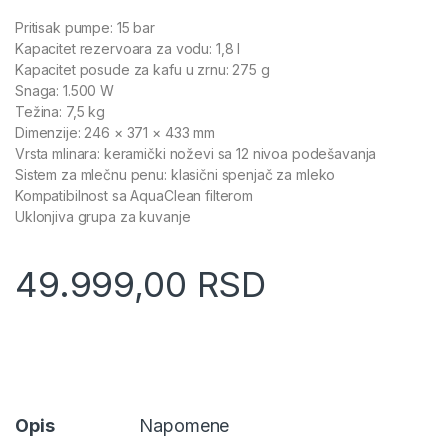
Pritisak pumpe: 15 bar
Kapacitet rezervoara za vodu: 1,8 l
Kapacitet posude za kafu u zrnu: 275 g
Snaga: 1.500 W
Težina: 7,5 kg
Dimenzije: 246 × 371 × 433 mm
Vrsta mlinara: keramički noževi sa 12 nivoa podešavanja
Sistem za mlečnu penu: klasični spenjač za mleko
Kompatibilnost sa AquaClean filterom
Uklonjiva grupa za kuvanje
49.999,00
RSD
Opis
Napomene