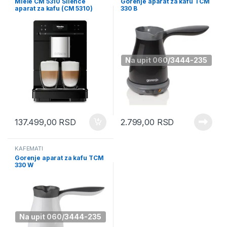
Miele CM 5310 Silence
Gorenje aparat za kafu TCM
aparat za kafu (CM 5310)
330 B
Na upit 060/3444-235
137.499,00
RSD
2.799,00
RSD
KAFEMATI
Gorenje aparat za kafu TCM
330 W
Na upit 060/3444-235