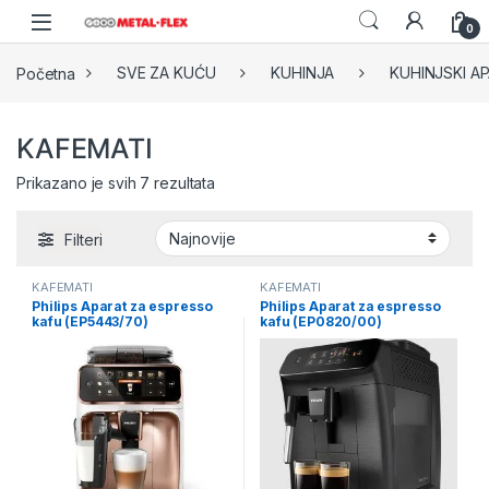
Skip to navigation
Skip to content
0
Početna
SVE ZA KUĆU
KUHINJA
KUHINJSKI AP
KAFEMATI
Sorted by latest
Prikazano je svih 7 rezultata
Filteri
KAFEMATI
KAFEMATI
Philips Aparat za espresso
Philips Aparat za espresso
kafu (EP5443/70)
kafu (EP0820/00)