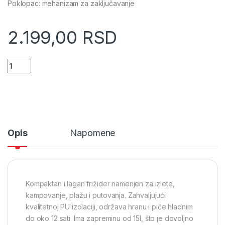
Poklopac: mehanizam za zaključavanje
2.199,00
RSD
Piknik frižider 15l Iml (33348) quantity
Opis
Napomene
Kompaktan i lagan frižider namenjen za izlete,
kampovanje, plažu i putovanja. Zahvaljujući
kvalitetnoj PU izolaciji, održava hranu i piće hladnim
do oko 12 sati. Ima zapreminu od 15l, što je dovoljno