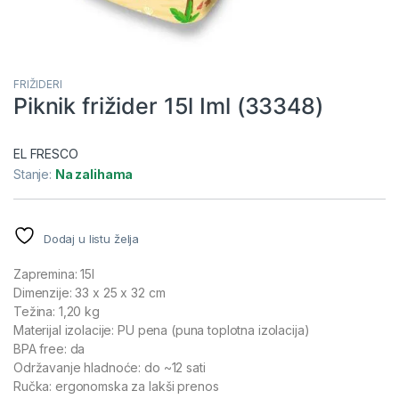
FRIŽIDERI
Piknik frižider 15l Iml (33348)
EL FRESCO
Stanje:
Na zalihama
Dodaj u listu želja
Zapremina: 15l
Dimenzije: 33 x 25 x 32 cm
Težina: 1,20 kg
Materijal izolacije: PU pena (puna toplotna izolacija)
BPA free: da
Održavanje hladnoće: do ~12 sati
Ručka: ergonomska za lakši prenos