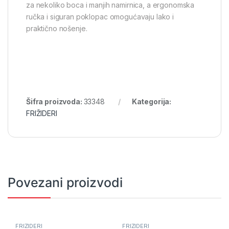
za nekoliko boca i manjih namirnica, a ergonomska
ručka i siguran poklopac omogućavaju lako i
praktično nošenje.
Šifra proizvoda:
33348
Kategorija:
FRIŽIDERI
Povezani proizvodi
FRIŽIDERI
FRIŽIDERI