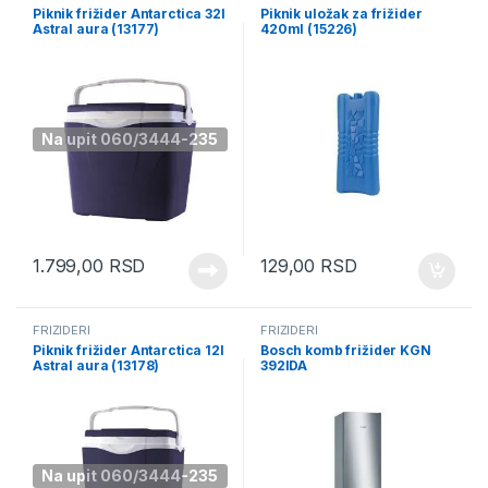
Piknik frižider Antarctica 32l
Piknik uložak za frižider
Astral aura (13177)
420ml (15226)
Na upit 060/3444-235
1.799,00
RSD
129,00
RSD
FRIŽIDERI
FRIŽIDERI
Piknik frižider Antarctica 12l
Bosch komb frižider KGN
Astral aura (13178)
392IDA
Na upit 060/3444-235