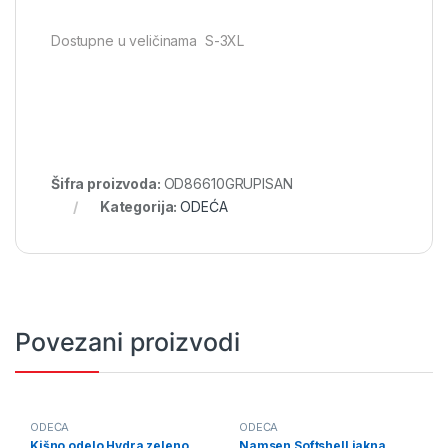
Dostupne u veličinama S-3XL
Šifra proizvoda:
OD86610GRUPISAN
Kategorija:
ODEĆA
Povezani proizvodi
ODEĆA
ODEĆA
Kišno odelo Hydra zeleno
Namsen Softshell jakna