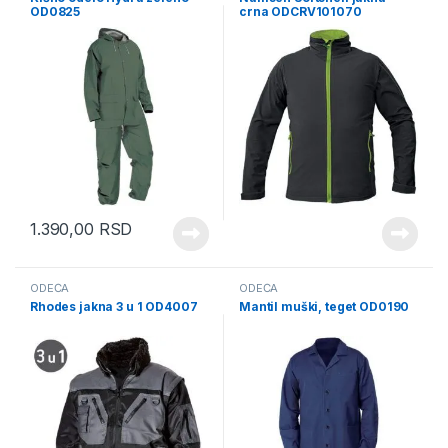
OD0825
crna ODCRV101070
1.390,00
RSD
ODEĆA
ODEĆA
Rhodes jakna 3 u 1 OD4007
Mantil muški, teget OD0190