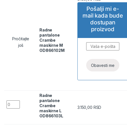
Pošalji mi e-
mail kada bude
dostupan
proizvod
Radne
pantalone
Pročitajte
Crambe
još
maskirne M
OD866102M
Radne
pantalone
Radne pantalone Crambe maskirne L OD866103L quantity
Crambe
3.150,00
RSD
maskirne L
OD866103L