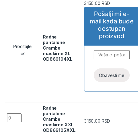
3.150,00
RSD
Pošalji mi e-
mail kada bude
dostupan
proizvod
Radne
pantalone
Pročitajte
Crambe
još
maskirne XL
OD866104XL
Radne
pantalone
Radne pantalone Crambe maskirne XXL OD866105XXL quan
Crambe
3.150,00
RSD
maskirne XXL
OD866105XXL