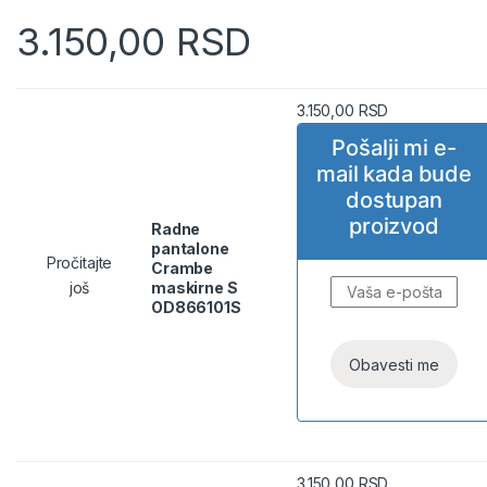
3.150,00
RSD
3.150,00
RSD
Pošalji mi e-
mail kada bude
dostupan
proizvod
Radne
pantalone
Pročitajte
Crambe
još
maskirne S
OD866101S
3.150,00
RSD