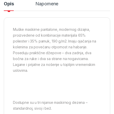
Opis
Napomene
Muške maskirne pantalone, modernog dizajna,
proizvedene od kombinacije materijala 65%
poliester i 35% pamuk, 190 g/m2. Imaju ojačanja na
kolenima za povećanu otpornost na habanje.
Poseduju praktične džepove – dva zadnja, dva
bočna za ruke i dva sa strane na nogavicama.
Lagane i prijatne za nošenje u toplijim vremenskim
uslovima.
Dostupne su u tri nijanse maskirnog dezena –
standardnoj, sivoj i bež.