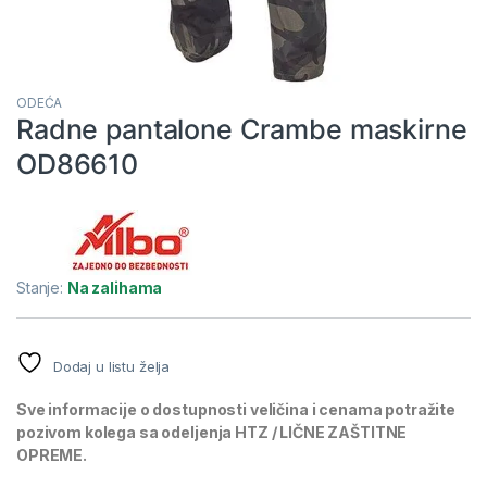
ODEĆA
Radne pantalone Crambe maskirne
OD86610
Stanje:
Na zalihama
Dodaj u listu želja
Sve informacije o dostupnosti veličina i cenama potražite
pozivom kolega sa odeljenja HTZ / LIČNE ZAŠTITNE
OPREME.