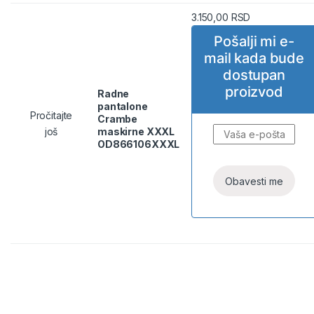
3.150,00
RSD
Pošalji mi e-
mail kada bude
dostupan
proizvod
Radne
pantalone
Pročitajte
Crambe
još
maskirne XXXL
OD866106XXXL