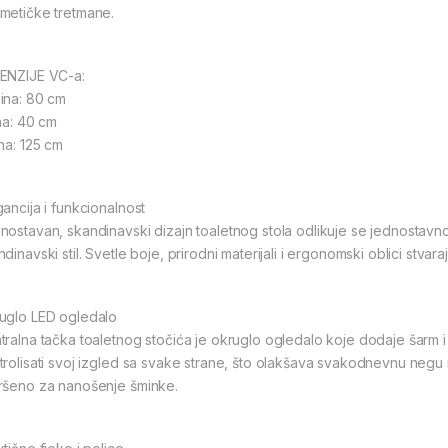
metičke tretmane.
ENZIJE VC-a:
ina: 80 cm
ina: 40 cm
ina: 125 cm
gancija i funkcionalnost
nostavan, skandinavski dizajn toaletnog stola odlikuje se jednostavnoš
dinavski stil. Svetle boje, prirodni materijali i ergonomski oblici stvar
uglo LED ogledalo
tralna tačka toaletnog stočića je okruglo ogledalo koje dodaje šarm i
trolisati svoj izgled sa svake strane, što olakšava svakodnevnu negu 
ršeno za nanošenje šminke.