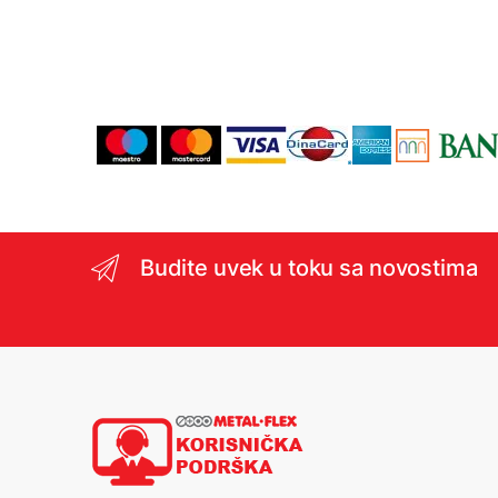
Budite uvek u toku sa novostima