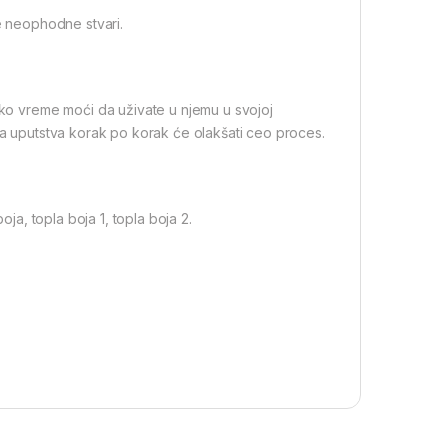
ge neophodne stvari.
atko vreme moći da uživate u njemu u svojoj
na uputstva korak po korak će olakšati ceo proces.
oja, topla boja 1, topla boja 2.