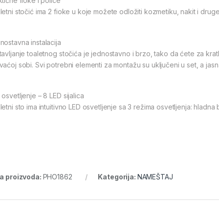
tične fioke i police
letni stočić ima 2 fioke u koje možete odložiti kozmetiku, nakit i dru
nostavna instalacija
tavljanje toaletnog stočića je jednostavno i brzo, tako da ćete za kr
vaćoj sobi. Svi potrebni elementi za montažu su uključeni u set, a jas
osvetljenje – 8 LED sijalica
etni sto ima intuitivno LED osvetljenje sa 3 režima osvetljenja: hladna b
ra proizvoda:
PHO1862
Kategorija:
NAMEŠTAJ