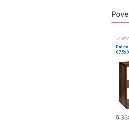
Pove
NAMEŠ
Polica
67.5x
braon
5.33