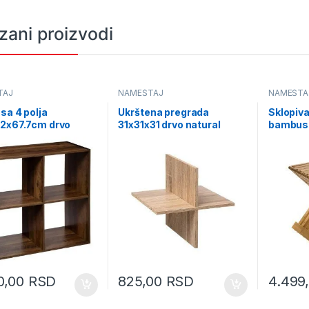
zani proizvodi
TAJ
NAMEŠTAJ
NAMEŠTA
 sa 4 polja
Ukrštena pregrada
Sklopiv
32x67.7cm drvo
31x31x31 drvo natural
bambus 
 167863
(167815)
0,00
RSD
825,00
RSD
4.499