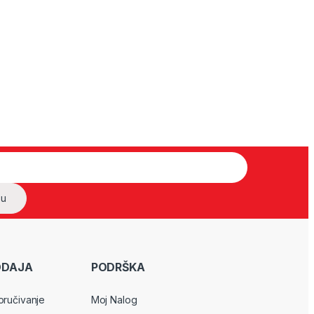
ODAJA
PODRŠKA
oručivanje
Moj Nalog