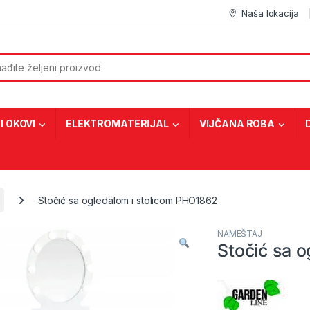
Naša lokacija
or:
I OKOVI
ELEKTROMATERIJAL
VIJČANA ROBA
Stočić sa ogledalom i stolicom PHO1862
NAMEŠTAJ
Stočić sa 