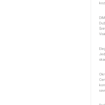
koz
DIM
Duž
Šir
Vis
Ele
Jed
skan
Okr
Cen
kon
sav