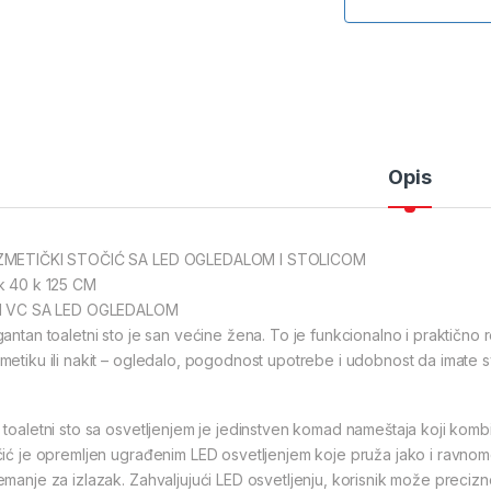
Opis
METIČKI STOČIĆ SA LED OGLEDALOM I STOLICOM
k 40 k 125 CM
I VC SA LED OGLEDALOM
gantan toaletni sto je san većine žena. To je funkcionalno i praktičn
metiku ili nakit – ogledalo, pogodnost upotrebe i udobnost da imate sv
 toaletni sto sa osvetljenjem je jedinstven komad nameštaja koji kombi
čić je opremljen ugrađenim LED osvetljenjem koje pruža jako i ravnom
manje za izlazak. Zahvaljujući LED osvetljenju, korisnik može precizno