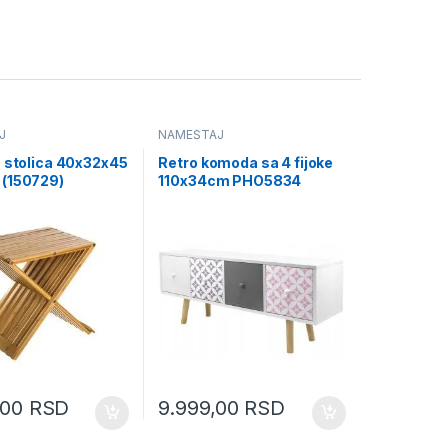
J
NAMEŠTAJ
a stolica 40x32x45
Retro komoda sa 4 fijoke
(150729)
110x34cm PHO5834
,00
RSD
9.999,00
RSD