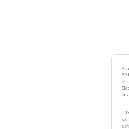
KOZ
80 
BEL
Ele
koz
LED
sto
spre