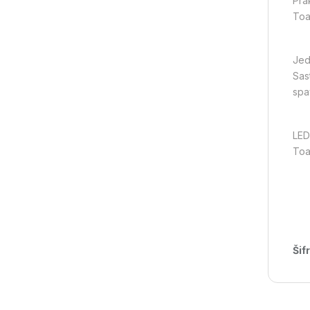
Prak
Toa
Jed
Sas
spa
LED 
Toal
Šif