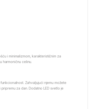
ću i minimalizmom, karakterističnim za
aju harmoničnu celinu.
 funkcionalnost. Zahvaljujući njemu možete
i pripremu za dan. Dodatno LED svetlo je