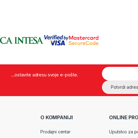
...ostavite adresu svoje e-pošte.
O KOMPANIJI
ONLINE PR
Prodajni centar
Uputstvo za p