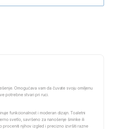
o rešenje. Omogućava vam da čuvate svoju omiljenu
e potrebne stvari pri ruci.
nuje funkcionalnost i moderan dizajn. Toaletni
erno svetlo, savršeno za nanošenje šminke ili
 proceniti njihov izgled i precizno izvršiti razne