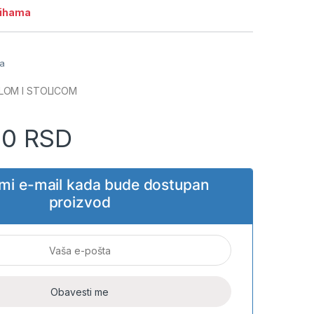
lihama
ja
LOM I STOLICOM
00
RSD
i mi e-mail kada bude dostupan
proizvod