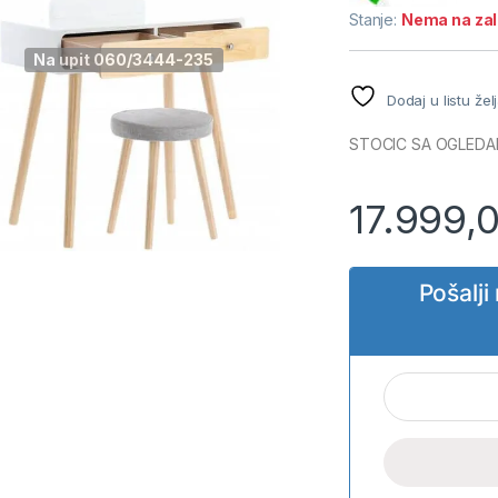
Stanje:
Nema na za
Na upit 060/3444-235
Dodaj u listu žel
STOCIC SA OGLEDA
17.999,
Pošalj