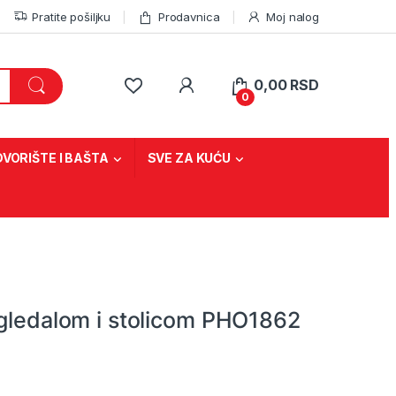
Pratite pošiljku
Prodavnica
Moj nalog
0,00
RSD
0
DVORIŠTE I BAŠTA
SVE ZA KUĆU
ogledalom i stolicom PHO1862