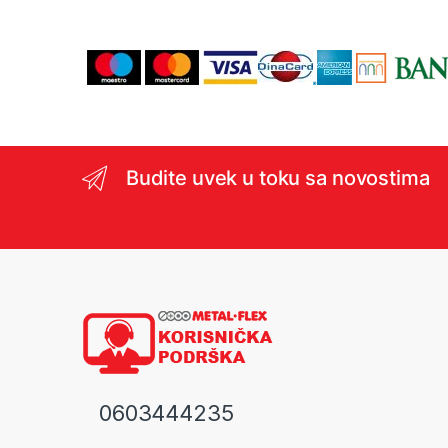
Budite uvek u toku sa novostima
0603444235