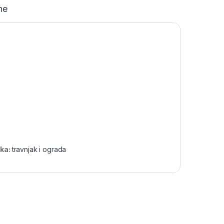
ne
ka:
travnjak i ograda