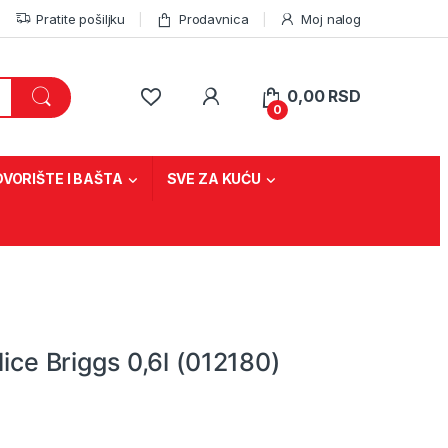
Pratite pošiljku
Prodavnica
Moj nalog
0,00
RSD
0
DVORIŠTE I BAŠTA
SVE ZA KUĆU
ilice Briggs 0,6l (012180)
a