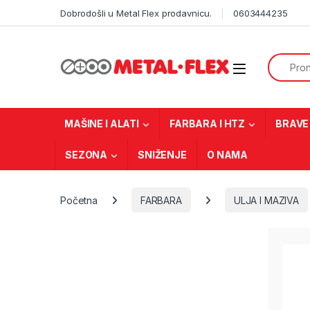
Skip to navigation
Skip to content
Dobrodošli u Metal Flex prodavnicu.
0603444235
Search f
MAŠINE I ALATI
FARBARA I HTZ
BRAVE 
SEZONA
SNIŽENJE
O NAMA
Početna
FARBARA
ULJA I MAZIVA