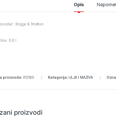
Opis
Napome
izvođač : Briggs & Stratton
čina : 0,6 l
ra proizvoda:
012180
Kategorija:
ULJA I MAZIVA
Ozna
zani proizvodi