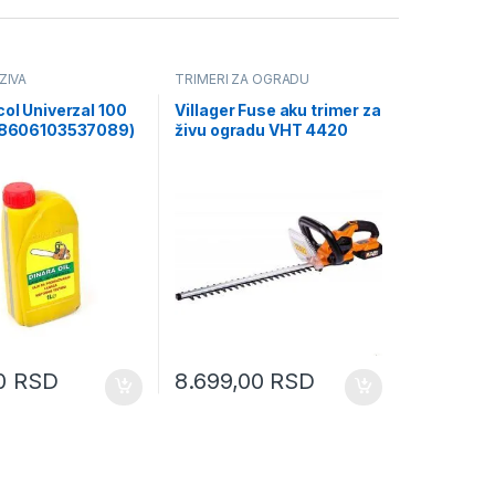
ZIVA
TRIMERI ZA OGRADU
col Univerzal 100
Villager Fuse aku trimer za
 (8606103537089)
živu ogradu VHT 4420
Solo
00
RSD
8.699,00
RSD