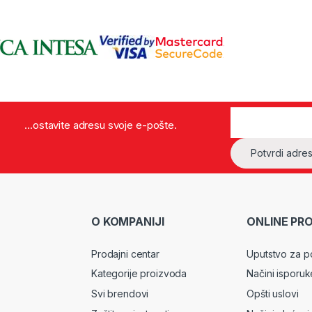
...ostavite adresu svoje e-pošte.
O KOMPANIJI
ONLINE PR
Prodajni centar
Uputstvo za p
Kategorije proizvoda
Načini isporuk
Svi brendovi
Opšti uslovi