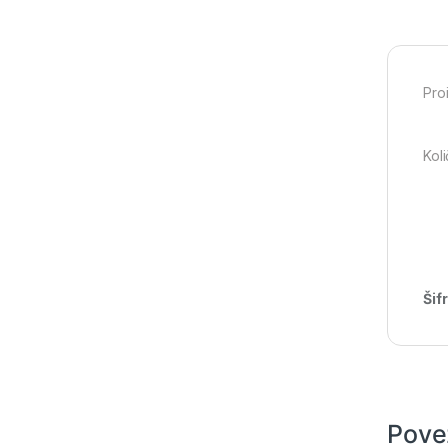
Pro
Koli
Šif
Pove