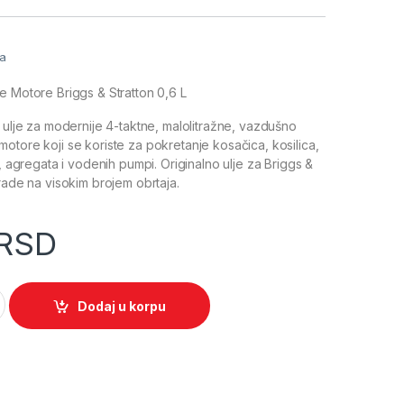
ja
e Motore Briggs & Stratton 0,6 L
o ulje za modernije 4-taktne, malolitražne, vazdušno
otore koji se koriste za pokretanje kosačica, kosilica,
a, agregata i vodenih pumpi. Originalno ulje za Briggs &
 rade na visokim brojem obrtaja.
RSD
ggs 0,6l (012180) quantity
Dodaj u korpu