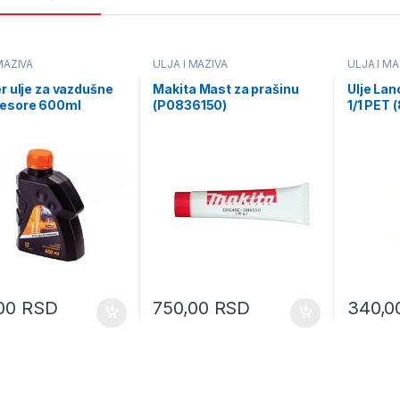
MAZIVA
ULJA I MAZIVA
ULJA I MA
er ulje za vazdušne
Makita Mast za prašinu
Ulje Lan
esore 600ml
(P0836150)
1/1 PET
65)
,00
RSD
750,00
RSD
340,