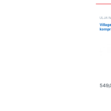
ULJA I 
Villag
kompr
(0562
549