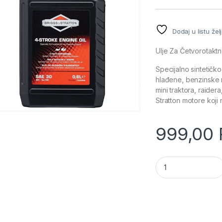
Dodaj u listu žel
Ulje Za Četvorotaktn
Specijalno sintetičk
hlađene, benzinske m
mini traktora, raider
Stratton motore koji
999,00
Ulje za kosilice Bri