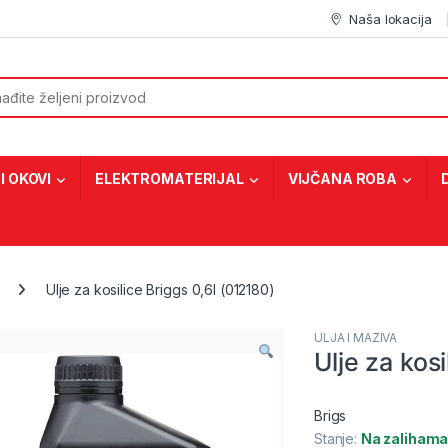
Naša lokacija
or:
I OKOVI
ELEKTROMATERIJAL
VIJČANA ROBA
Ulje za kosilice Briggs 0,6l (012180)
ULJA I MAZIVA
Ulje za kos
Brigs
Stanje:
Na zaliham