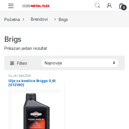
Skip to navigation
Skip to content
0
Početna
Brendovi
Brigs
Brigs
Prikazan jedan rezultat
Filteri
ULJA I MAZIVA
Ulje za kosilice Briggs 0,6l
(012180)