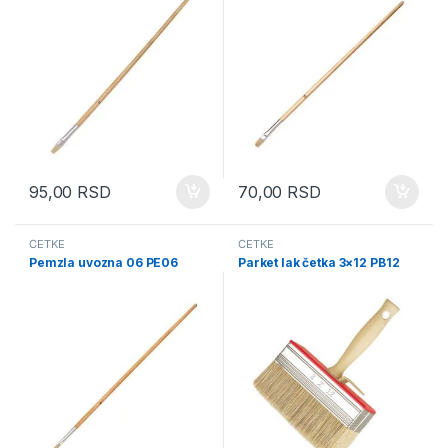
95,00
RSD
70,00
RSD
ČETKE
ČETKE
Pemzla uvozna 06 PE06
Parket lak četka 3×12 PB12