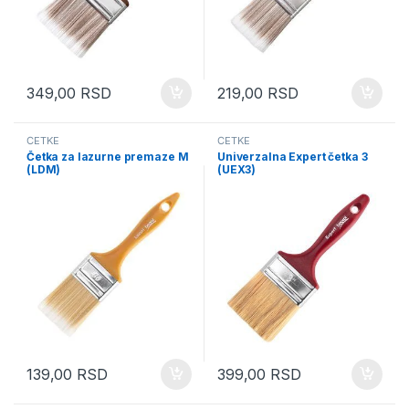
349,00
RSD
219,00
RSD
ČETKE
ČETKE
Četka za lazurne premaze M
Univerzalna Expert četka 3
(LDM)
(UEX3)
139,00
RSD
399,00
RSD