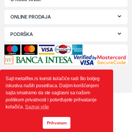
ONLINE PRODAJA
PODRŠKA
Sajt metalflex.rs koristi kolačiće radi što boljeg
iskustva naših posetilaca. Daljim korišćenjem
sajta smatramo da ste saglasni sa našom
politikom privatnosti i potvrđujete prihvatanje
kolačića.
Saznaj više
Prihvatam
0603444235