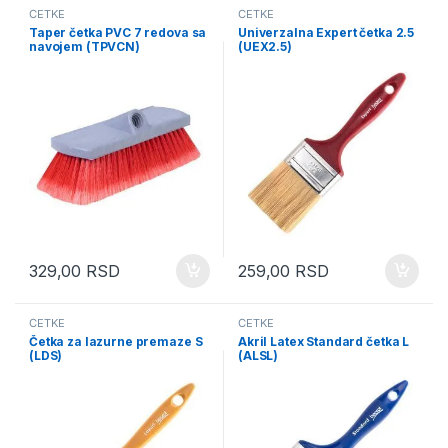
ČETKE
ČETKE
Taper četka PVC 7 redova sa
Univerzalna Expert četka 2.5
navojem (TPVCN)
(UEX2.5)
329,00
RSD
259,00
RSD
ČETKE
ČETKE
Četka za lazurne premaze S
Akril Latex Standard četka L
(LDS)
(ALSL)