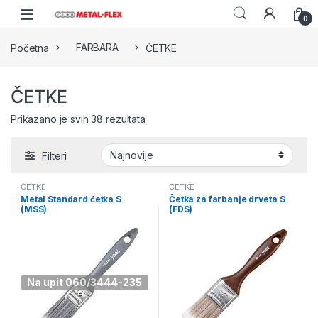
Skip to navigation
Skip to content
0
Početna
FARBARA
ČETKE
ČETKE
Sorted by latest
Prikazano je svih 38 rezultata
Filteri
ČETKE
ČETKE
Metal Standard četka S
Četka za farbanje drveta S
(MSS)
(FDS)
Na upit 060/3444-235