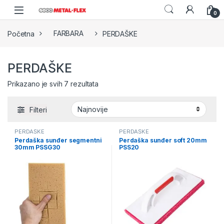
Skip to navigation
Skip to content
0
Početna
FARBARA
PERDAŠKE
PERDAŠKE
Sorted by latest
Prikazano je svih 7 rezultata
Filteri
PERDAŠKE
PERDAŠKE
Perdaška sunđer segmentni
Perdaška sunđer soft 20mm
30mm PSSG30
PSS20