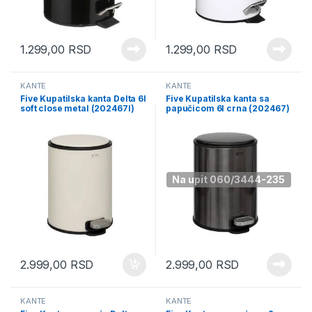
1.299,00
RSD
1.299,00
RSD
KANTE
KANTE
Five Kupatilska kanta Delta 6l
Five Kupatilska kanta sa
soft close metal (202467I)
papučicom 6l crna (202467)
Na upit 060/3444-235
2.999,00
RSD
2.999,00
RSD
KANTE
KANTE