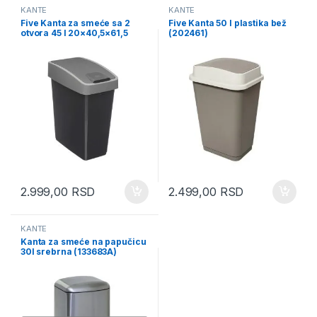
KANTE
KANTE
Five Kanta za smeće sa 2
Five Kanta 50 l plastika bež
otvora 45 l 20×40,5×61,5
(202461)
polipropilen antracit
(164738)
2.999,00
RSD
2.499,00
RSD
KANTE
Kanta za smeće na papučicu
30l srebrna (133683A)