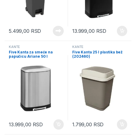
5.499,00
RSD
13.999,00
RSD
KANTE
KANTE
Five Kanta za smeće na
Five Kanta 25 l plastika bež
papučicu Ariane 50 l
(202460)
44×37,5×66 cm metal inox
(186155A)
13.999,00
RSD
1.799,00
RSD