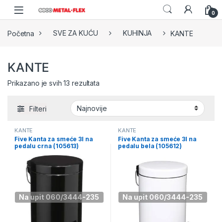
Skip to navigation
Skip to content
0
Početna
SVE ZA KUĆU
KUHINJA
KANTE
KANTE
Sorted by latest
Prikazano je svih 13 rezultata
Filteri
KANTE
KANTE
Five Kanta za smeće 3l na
Five Kanta za smeće 3l na
pedalu crna (105613)
pedalu bela (105612)
Na upit 060/3444-235
Na upit 060/3444-235