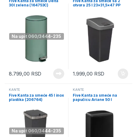
Five Kanta za smeće Delta
Five Kanta za smeće sa 2
30l zelena (164753C)
otvora 25 l 23×31,5×47 PP
antracit (164737)
Na upit 060/3444-235
8.799,00
RSD
1.999,00
RSD
KANTE
KANTE
Five Kanta za smeće 45 l inox
Five Kanta za smeće na
plastika (206764)
papučicu Ariane 50 l
44×37,5×66 cm metal crna
(186155B)
Na upit 060/3444-235